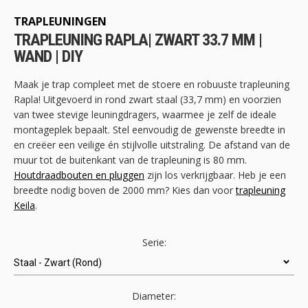
het
begin
TRAPLEUNINGEN
van
TRAPLEUNING RAPLA| ZWART 33.7 MM |
de
WAND | DIY
afbeeldingen-
gallerij
Maak je trap compleet met de stoere en robuuste trapleuning
Rapla! Uitgevoerd in rond zwart staal (33,7 mm) en voorzien
van twee stevige leuningdragers, waarmee je zelf de ideale
montageplek bepaalt. Stel eenvoudig de gewenste breedte in
en creëer een veilige én stijlvolle uitstraling. De afstand van de
muur tot de buitenkant van de trapleuning is 80 mm.
Houtdraadbouten en pluggen
zijn los verkrijgbaar. Heb je een
breedte nodig boven de 2000 mm? Kies dan voor
trapleuning
Keila
.
Serie:
Diameter: