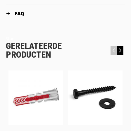
FAQ
Start
GERELATEERDE
‹
›
PRODUCTEN
bl-