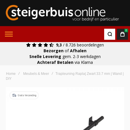
0
9,3
/ 8.726 beoordelingen
Bezorgen
of
Afhalen
Snelle Levering
gem. 2-3 werkdagen
Achteraf Betalen
via Klarna
Home
Meubels & Meer
Trapleuning Rapla| Zwart 33.7 mm | Wand |
DIY
Ga
naar
het
einde
van
de
afbeeldingen-