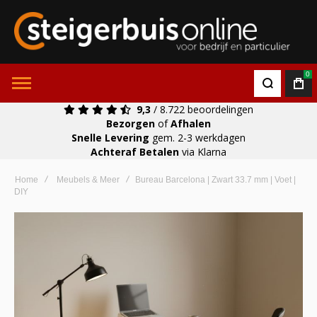
0
9,3
/ 8.722 beoordelingen
Bezorgen
of
Afhalen
Snelle Levering
gem. 2-3 werkdagen
Achteraf Betalen
via Klarna
Home
Meubels & Meer
Bureau Barcelona | Zwart 33.7 mm | Voet |
DIY
Ga
naar
het
einde
van
de
afbeeldingen-