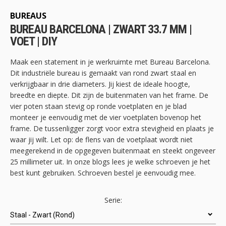
het
begin
BUREAUS
van
BUREAU BARCELONA | ZWART 33.7 MM |
de
VOET | DIY
afbeeldingen-
gallerij
Maak een statement in je werkruimte met Bureau Barcelona.
Dit industriële bureau is gemaakt van rond zwart staal en
verkrijgbaar in drie diameters. Jij kiest de ideale hoogte,
breedte en diepte. Dit zijn de buitenmaten van het frame. De
vier poten staan stevig op ronde voetplaten en je blad
monteer je eenvoudig met de vier voetplaten bovenop het
frame. De tussenligger zorgt voor extra stevigheid en plaats je
waar jij wilt. Let op: de flens van de voetplaat wordt niet
meegerekend in de opgegeven buitenmaat en steekt ongeveer
25 millimeter uit. In onze blogs lees je welke schroeven je het
best kunt gebruiken. Schroeven bestel je eenvoudig mee.
Serie: