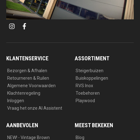
i
f
n
a
s
c
t
e
a
b
g
o
r
o
a
k
KLANTENSERVICE
ASSORTIMENT
m
Bezorgen & Afhalen
Steigerbuizen
Retourneren & Ruilen
Buiskoppelingen
Algemene Voorwaarden
RVS Inox
Klachtenregeling
Toebehoren
Inloggen
Playwood
Vraag het onze AI Assistent
AANBEVOLEN
MEEST BEKEKEN
NEW! - Vintage Brown
Blog