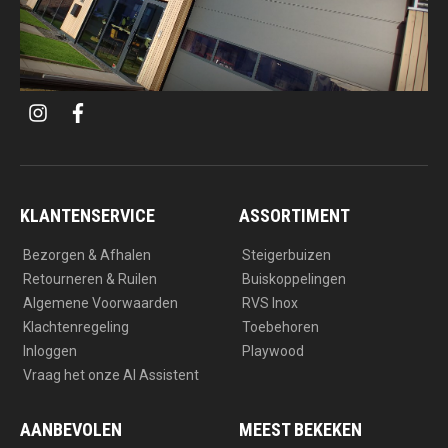
i
f
n
a
s
c
t
e
a
b
g
o
r
o
a
k
KLANTENSERVICE
ASSORTIMENT
m
Bezorgen & Afhalen
Steigerbuizen
Retourneren & Ruilen
Buiskoppelingen
Algemene Voorwaarden
RVS Inox
Klachtenregeling
Toebehoren
Inloggen
Playwood
Vraag het onze AI Assistent
AANBEVOLEN
MEEST BEKEKEN