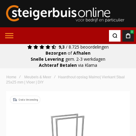
0
9,3
/ 8.725 beoordelingen
Bezorgen
of
Afhalen
Snelle Levering
gem. 2-3 werkdagen
Achteraf Betalen
via Klarna
Home
Meubels & Meer
Haardhout opslag Malmo| Vierkant Staal
25x25 mm | Vloer | DIY
Ga
naar
het
einde
van
de
afbeeldingen-