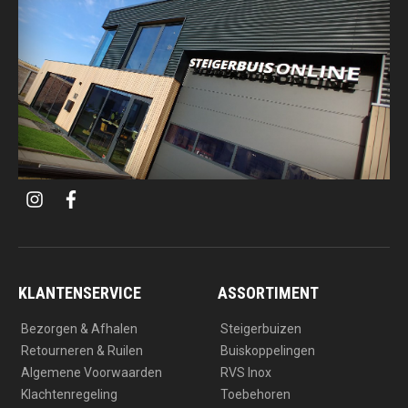
i
f
n
a
s
c
t
e
a
b
g
o
r
o
a
k
KLANTENSERVICE
ASSORTIMENT
m
Bezorgen & Afhalen
Steigerbuizen
Retourneren & Ruilen
Buiskoppelingen
Algemene Voorwaarden
RVS Inox
Klachtenregeling
Toebehoren