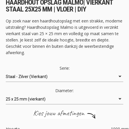
HAARDHOUT OPSLAG MALMO| VIERKANT
de
STAAL 25X25 MM | VLOER | DIY
afbeeldingen-
gallerij
Op zoek naar een haardhoutopslag met een strakke, moderne
uitstraling? Haardhoutopslag Malmo is uitgevoerd in verzinkt
vierkant staal van 25 × 25 mm en volledig op maat samen te
stellen. Je kiest zelf de ideale hoogte, breedte en diepte.
Geschikt voor binnen én buiten dankzij de weerbestendige
afwerking.
Serie:
Diameter:
Hoogte
1000
mm