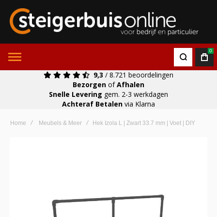
0
9,3
/ 8.721 beoordelingen
Bezorgen
of
Afhalen
Snelle Levering
gem. 2-3 werkdagen
Achteraf Betalen
via Klarna
Home
Meubels & Meer
Hek Izola L | Zwart 33.7 mm | Voet | DIY
Ga
naar
het
einde
van
de
afbeeldingen-
gallerij