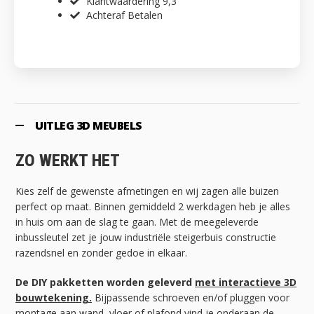
Klantwaardering 9,3
Achteraf Betalen
UITLEG 3D MEUBELS
ZO WERKT HET
Kies zelf de gewenste afmetingen en wij zagen alle buizen
perfect op maat. Binnen gemiddeld 2 werkdagen heb je alles
in huis om aan de slag te gaan. Met de meegeleverde
inbussleutel zet je jouw industriële steigerbuis constructie
razendsnel en zonder gedoe in elkaar.
De DIY pakketten worden geleverd
met interactieve 3D
bouwtekening.
Bijpassende schroeven en/of pluggen voor
montage aan wand, vloer of plafond vind je onderaan de