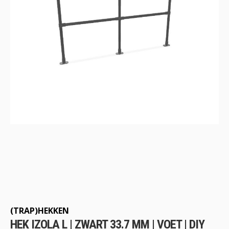
Ga
naar
het
begin
(TRAP)HEKKEN
van
HEK IZOLA L | ZWART 33.7 MM | VOET | DIY