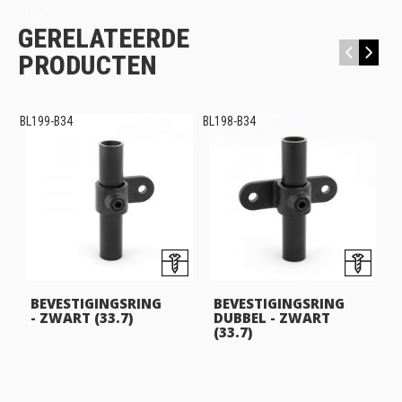
Start
GERELATEERDE
‹
›
PRODUCTEN
BL199-B34
BL198-B34
BL
BEVESTIGINGSRING
BEVESTIGINGSRING
- ZWART (33.7)
DUBBEL - ZWART
(33.7)