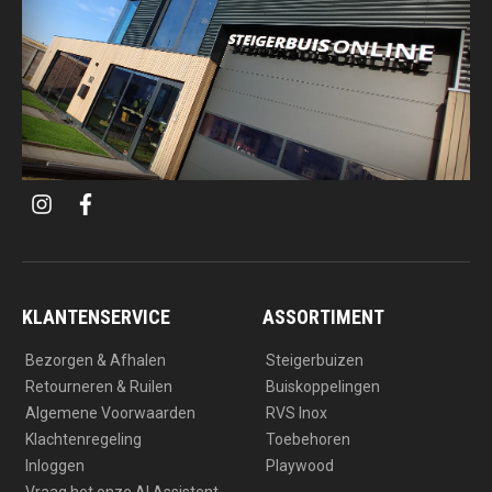
i
f
n
a
s
c
t
e
a
b
g
o
r
o
a
k
KLANTENSERVICE
ASSORTIMENT
m
Bezorgen & Afhalen
Steigerbuizen
Retourneren & Ruilen
Buiskoppelingen
Algemene Voorwaarden
RVS Inox
Klachtenregeling
Toebehoren
Inloggen
Playwood