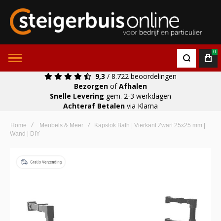
0
9,3
/ 8.722 beoordelingen
Bezorgen
of
Afhalen
Snelle Levering
gem. 2-3 werkdagen
Achteraf Betalen
via Klarna
Home
Meubels & Meer
Kapstok Bath | Vierkant Zwart 25x25 mm |
Wand | DIY
Ga
naar
het
einde
van
de
afbeeldingen-