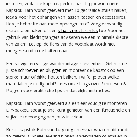
instellen, zodat de kapstok perfect past bij jouw interieur.
Kapstok Bath wordt geleverd met 10 gedraaide stalen haken,
ideaal voor het ophangen van jassen, tassen en accessoires.
Heb je behoefte aan meer ophangruimte? Voeg eenvoudig
extra stalen haken of een
s-haak met leren lus
toe. Voor het
gebruik van kledinghangers adviseren we een minimale diepte
van 28 cm. Let op: de flens van de voetplaat wordt niet
meegerekend in de buitenmaat.
Een stevige en veilige wandmontage is essentieel. Gebruik de
juiste
schroeven en pluggen
en monteer de kapstok op een
sterke muur of dikke houten balken. Twijfel je over welke
materialen je nodig hebt? Lees onze
blogs
over Schroeven &
Pluggen voor praktische tips en duidelijke instructies.
Kapstok Bath wordt geleverd als een eenvoudig te monteren
DIY-pakket, zodat je snel kunt genieten van een functionele en
stijlvolle toevoeging aan jouw interieur.
Bestel kapstok Bath vandaag nog en ervaar waarom dit model
zo geliefd is. Snelle levering binnen 3 werkdagen of afhalen in