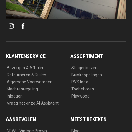
i
f
n
a
s
c
t
e
a
b
g
o
r
o
a
k
KLANTENSERVICE
ASSORTIMENT
m
Bezorgen & Afhalen
Steigerbuizen
Retourneren & Ruilen
Buiskoppelingen
Algemene Voorwaarden
RVS Inox
Klachtenregeling
Toebehoren
Inloggen
Playwood
Vraag het onze AI Assistent
AANBEVOLEN
MEEST BEKEKEN
NEW! - Vintage Brown
Blog