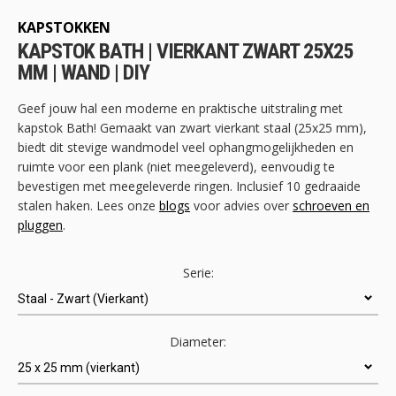
het
begin
KAPSTOKKEN
van
KAPSTOK BATH | VIERKANT ZWART 25X25
de
MM | WAND | DIY
afbeeldingen-
gallerij
Geef jouw hal een moderne en praktische uitstraling met
kapstok Bath! Gemaakt van zwart vierkant staal (25x25 mm),
biedt dit stevige wandmodel veel ophangmogelijkheden en
ruimte voor een plank (niet meegeleverd), eenvoudig te
bevestigen met meegeleverde ringen. Inclusief 10 gedraaide
stalen haken. Lees onze
blogs
voor advies over
schroeven en
pluggen
.
Serie:
Diameter: