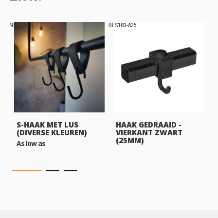
NSH-15
BLS183-A25
BLS
S-HAAK MET LUS
HAAK GEDRAAID -
(DIVERSE KLEUREN)
VIERKANT ZWART
(25MM)
As low as