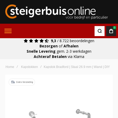
0
9,3
/ 8.722 beoordelingen
Bezorgen
of
Afhalen
Snelle Levering
gem. 2-3 werkdagen
Achteraf Betalen
via Klarna
Home
Kapstokken
Kapstok Bradford | Staal 26.9 mm | Wand | DIY
Ga
naar
het
einde
van
de
afbeeldingen-
gallerij