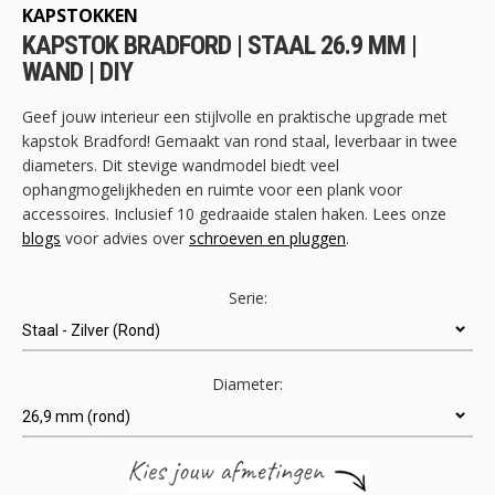
begin
KAPSTOKKEN
van
KAPSTOK BRADFORD | STAAL 26.9 MM |
de
WAND | DIY
afbeeldingen-
gallerij
Geef jouw interieur een stijlvolle en praktische upgrade met
kapstok Bradford! Gemaakt van rond staal, leverbaar in twee
diameters. Dit stevige wandmodel biedt veel
ophangmogelijkheden en ruimte voor een plank voor
accessoires. Inclusief 10 gedraaide stalen haken. Lees onze
blogs
voor advies over
schroeven en pluggen
.
Serie:
Diameter: