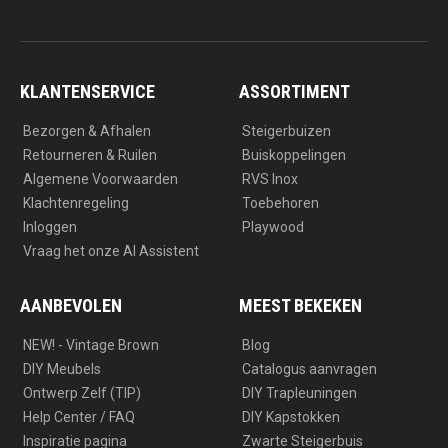
n
a
s
c
t
e
a
b
g
o
r
o
a
k
KLANTENSERVICE
ASSORTIMENT
m
Bezorgen & Afhalen
Steigerbuizen
Retourneren & Ruilen
Buiskoppelingen
Algemene Voorwaarden
RVS Inox
Klachtenregeling
Toebehoren
Inloggen
Playwood
Vraag het onze AI Assistent
AANBEVOLEN
MEEST BEKEKEN
NEW! - Vintage Brown
Blog
DIY Meubels
Catalogus aanvragen
Ontwerp Zelf (TIP)
DIY Trapleuningen
Help Center / FAQ
DIY Kapstokken
Inspiratie pagina
Zwarte Steigerbuis