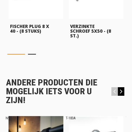
FISCHER PLUG 8 X
VERZINKTE
40 - (8 STUKS)
SCHROEF 5X50 - (8
ST.)
ANDERE PRODUCTEN DIE
MOGELIJK IETS VOOR U
‹
›
ZIJN!
NSH-15
T-183A
T-1