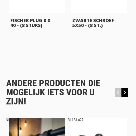
FISCHER PLUG 8 X
ZWARTE SCHROEF
40 - (8 STUKS)
5X50 - (8 ST.)
ANDERE PRODUCTEN DIE
MOGELIJK IETS VOOR U
‹
›
ZIJN!
NSH-15
BL183-A27
BL1