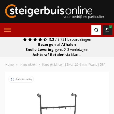
0
9,3
/ 8.721 beoordelingen
Bezorgen
of
Afhalen
Snelle Levering
gem. 2-3 werkdagen
Achteraf Betalen
via Klarna
Home
Kapstokken
Kapstok Lincoln | Zwart 26.9 mm | Wand | DIY
Ga
naar
het
einde
van
de
afbeeldingen-
gallerij