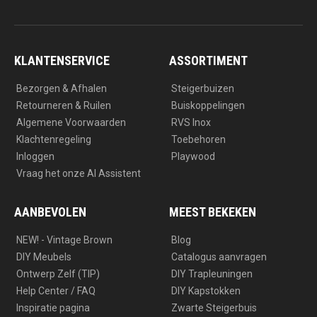
n
a
s
c
t
e
a
b
g
o
r
o
a
k
KLANTENSERVICE
ASSORTIMENT
m
Bezorgen & Afhalen
Steigerbuizen
Retourneren & Ruilen
Buiskoppelingen
Algemene Voorwaarden
RVS Inox
Klachtenregeling
Toebehoren
Inloggen
Playwood
Vraag het onze AI Assistent
AANBEVOLEN
MEEST BEKEKEN
NEW! - Vintage Brown
Blog
DIY Meubels
Catalogus aanvragen
Ontwerp Zelf (TIP)
DIY Trapleuningen
Help Center / FAQ
DIY Kapstokken
Inspiratie pagina
Zwarte Steigerbuis