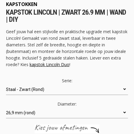
begin
KAPSTOKKEN
van
KAPSTOK LINCOLN | ZWART 26.9 MM | WAND
de
| DIY
afbeeldingen-
gallerij
Geef jouw hal een stijlvolle en praktische upgrade met kapstok
Lincoln! Gemaakt van rond zwart staal, leverbaar in twee
diameters. Stel zelf de breedte, hoogte en diepte in
(buitenmaat) en monteer de horizontale roede op jouw ideale
hoogte. Inclusief 5 gedraaide stalen haken. Liever een extra
roede? Kies
kapstok Lincoln Duo
!
Serie:
Diameter: