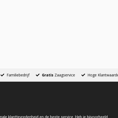
Familiebedrijf
Gratis
Zaagservice
Hoge Klantwaard
male klanttevredenheid en de beste service. Heb je bijvoorbeeld