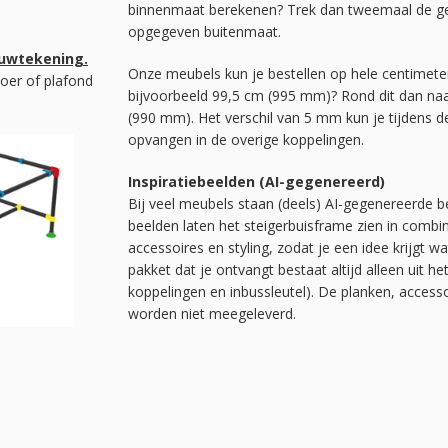
binnenmaat berekenen? Trek dan tweemaal de geb
opgegeven buitenmaat.
ouwtekening.
Onze meubels kun je bestellen op hele centimete
oer of plafond
bijvoorbeeld 99,5 cm (995 mm)? Rond dit dan na
(990 mm). Het verschil van 5 mm kun je tijdens
opvangen in de overige koppelingen.
Inspiratiebeelden (AI-gegenereerd)
Bij veel meubels staan (deels) AI-gegenereerde be
beelden laten het steigerbuisframe zien in combi
accessoires en styling, zodat je een idee krijgt w
pakket dat je ontvangt bestaat altijd alleen uit he
koppelingen en inbussleutel). De planken, acces
worden niet meegeleverd.