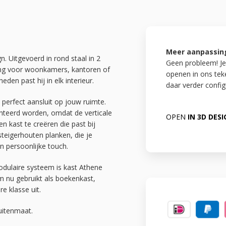
Meer aanpassin
n. Uitgevoerd in rond staal in 2
Geen probleem! Je
sing voor woonkamers, kantoren of
openen in ons te
den past hij in elk interieur.
daar verder config
j perfect aansluit op jouw ruimte.
teerd worden, omdat de verticale
OPEN
IN 3D DES
n kast te creëren die past bij
eigerhouten planken, die je
n persoonlijke touch.
odulaire systeem is kast Athene
m nu gebruikt als boekenkast,
e klasse uit.
uitenmaat.