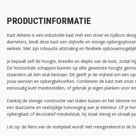
PRODUCTINFORMATIE
Kast Athene is een industriële kast met een stoer en tijdloos desig
diameters, biedt deze kast een stijlvolle en stevige opbergoplos
winkels. Met zijn robuuste uitstraling en flexibele opbouwmogelijkhe
Je bepaalt zelf de hoogte, breedte en diepte van de kast, zodat hi
De horizontale schappen kunnen op elke gewenste hoogte gemon
staanders uit één stuk bestaan. Dit geeft je de vrijheid om een ope
jouw wensen en opbergbehoeften. Combineer de kast met onze st
eenvoudig kunt meebestellen, of gebruik je eigen planken voor ee
Dankzij de stevige constructie van stalen buizen en het slimme m
een duurzame en veelzijdige toevoeging aan je interieur. Of je he
opbergkast of decoratief meubelstuk, hij staat stevig en straalt pur
Let op: de flens van de voetplaat wordt niet meegerekend in de b