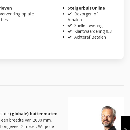
rieven
SteigerbuisOnline
 Verzending
op alle
Bezorgen of
cties
Afhalen
Snelle Levering
Klantwaardering 9,3
Achteraf Betalen
met de
(globale) buitenmaten
KAPSTOK
fel een breedte van 2000 mm,
MANCHESTER |
l ongeveer 2 meter. Wil je de
ZWART 26.9 MM |