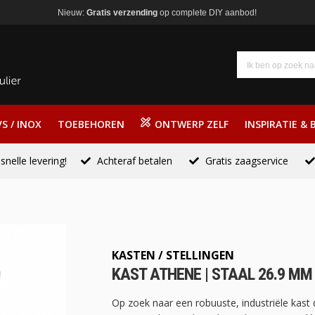
Nieuw:
Gratis verzending
op complete DIY aanbod!
S / INOX
TOEBEHOREN
ONTWERP ZELF
INSPIRATIE & 
snelle levering!
Achteraf betalen
Gratis zaagservice
KASTEN / STELLINGEN
KAST ATHENE | STAAL 26.9 MM 
Op zoek naar een robuuste, industriële kast 