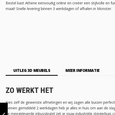
Bestel kast Athene eenvoudig online en creëer een stijlvolle en f
maat! Snelle levering binnen 3 werkdagen of afhalen in Monster.
UITLEG 3D MEUBELS
MEER INFORMATIE
ZO WERKT HET
Kies zelf de gewenste afmetingen en wij zagen alle buizen perfec
KAST ATHENE |
Binnen gemiddeld 2 werkdagen heb je alles in huis om aan de sla
ZWART 26.9 MM |
de meegeleverde inbussleutel zet je jouw industriële steigerbuis c
STAAND | DIY