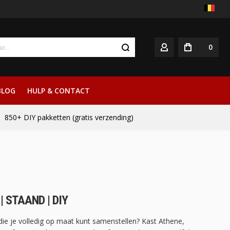
0
ACCOUNT
BLOG
HULP & CONTACT
850+ DIY pakketten (gratis verzending)
| STAAND | DIY
die je volledig op maat kunt samenstellen? Kast Athene,