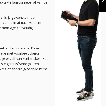
ruikte buisdiameter af van de
WAND | DIY
VOLGENDE
rs. Is je gewenste maat
ar beneden af naar 99,0 cm
 de montage eenvoudig
elden ter inspiratie. Deze
natie met voorbeeldplanken,
at je er zelf van kunt maken. Het
t steigerbuisframe (buizen,
soires of andere getoonde items