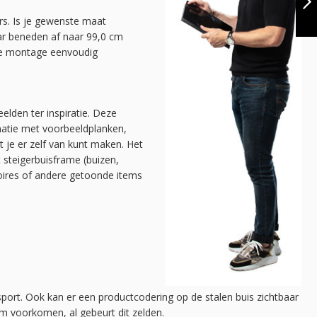
26.9 MM |
rs. Is je gewenste maat
STAAND | DIY
VOLGENDE
ar beneden af naar 99,0 cm
 de montage eenvoudig
elden ter inspiratie. Deze
natie met voorbeeldplanken,
at je er zelf van kunt maken. Het
t steigerbuisframe (buizen,
soires of andere getoonde items
sport. Ook kan er een productcodering op de stalen buis zichtbaar
mm voorkomen, al gebeurt dit zelden.