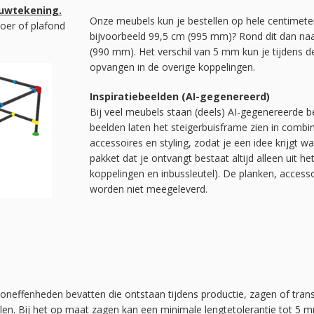
ouwtekening.
Onze meubels kun je bestellen op hele centimete
oer of plafond
bijvoorbeeld 99,5 cm (995 mm)? Rond dit dan na
(990 mm). Het verschil van 5 mm kun je tijdens
opvangen in de overige koppelingen.
Inspiratiebeelden (AI-gegenereerd)
Bij veel meubels staan (deels) AI-gegenereerde be
beelden laten het steigerbuisframe zien in combi
accessoires en styling, zodat je een idee krijgt w
pakket dat je ontvangt bestaat altijd alleen uit he
koppelingen en inbussleutel). De planken, acces
worden niet meegeleverd.
 oneffenheden bevatten die ontstaan tijdens productie, zagen of tran
elen. Bij het op maat zagen kan een minimale lengtetolerantie tot 5 