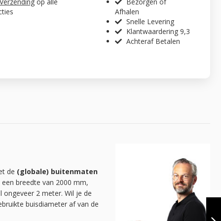
 Verzending
op alle
Bezorgen of
cties
Afhalen
Snelle Levering
Klantwaardering 9,3
Achteraf Betalen
met de
(globale) buitenmaten
fel een breedte van 2000 mm,
l ongeveer 2 meter. Wil je de
KLEDINGREK
ruikte buisdiameter af van de
NANTES |
VINTAGE BROWN