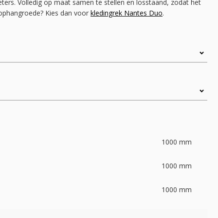
ters. Volledig op maat samen te stellen en losstaand, zodat het
ra ophangroede? Kies dan voor
kledingrek Nantes Duo
.
1000
mm
1000
mm
1000
mm