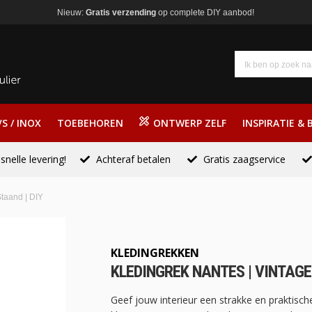
Nieuw:
Gratis verzending
op complete DIY aanbod!
S / INOX
TOEBEHOREN
ONTWERP ZELF
INSPIRATIE & 
snelle levering!
Achteraf betalen
Gratis zaagservice
taand | DIY
KLEDINGREKKEN
KLEDINGREK NANTES | VINTAGE 
Geef jouw interieur een strakke en praktisc