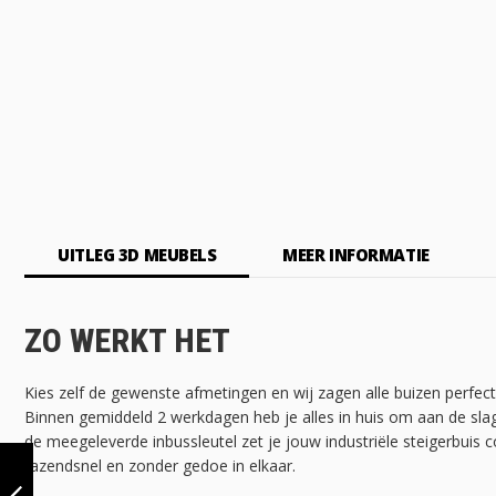
UITLEG 3D MEUBELS
MEER INFORMATIE
ZO WERKT HET
Kies zelf de gewenste afmetingen en wij zagen alle buizen perfec
Binnen gemiddeld 2 werkdagen heb je alles in huis om aan de sla
de meegeleverde inbussleutel zet je jouw industriële steigerbuis c
KLEDINGREK
razendsnel en zonder gedoe in elkaar.
MONTPELLIER |
VINTAGE BROWN