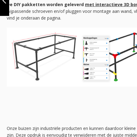
33.7 MM | WIEL |
De DIY pakketten worden geleverd
met interactieve 3D b
DIY
Bijpassende schroeven en/of pluggen voor montage aan wand, vl
VORIGE
vind je onderaan de pagina.
Onze buizen zijn industriële producten en kunnen daardoor kleine
zijn. Deze opdruk is eenvoudig te verwijderen met de juiste midd