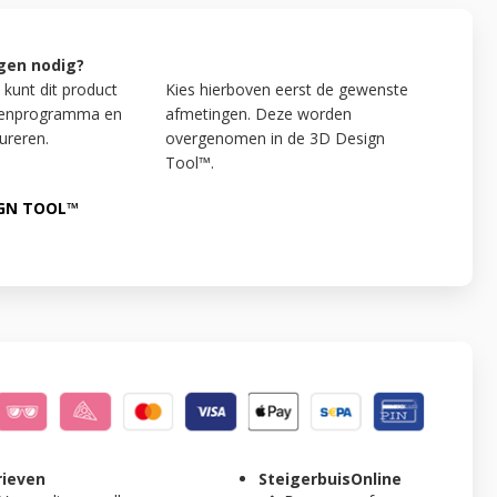
gen nodig?
 kunt dit product
Kies hierboven eerst de gewenste
kenprogramma en
afmetingen. Deze worden
ureren.
overgenomen in de 3D Design
Tool™.
IGN TOOL™
rieven
SteigerbuisOnline