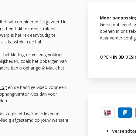
Meer aanpassin
iteit wil combineren. Uitgevoerd in
Geen probleem! Je
s, heeft dit rek een strak en
openen in ons te
werp is het rek eenvoudig te
daar verder config
 als kapstok in de hal.
t het kledingrek volledig voldoet
OPEN
IN 3D DES
lijkheden, zoals het opbergen van
 andere items ophangen? Maak het
blog
en de handige video voor een
r ophangruimte? Kies dan voor
den.
zo geliefd is. Snelle levering
 volledig afgestemd op jouw wensen!
Verzendta