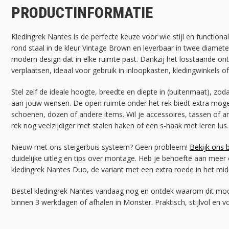
PRODUCTINFORMATIE
Kledingrek Nantes is de perfecte keuze voor wie stijl en functional
rond staal in de kleur Vintage Brown en leverbaar in twee diameter
modern design dat in elke ruimte past. Dankzij het losstaande ont
verplaatsen, ideaal voor gebruik in inloopkasten, kledingwinkels of
Stel zelf de ideale hoogte, breedte en diepte in (buitenmaat), zoda
aan jouw wensen. De open ruimte onder het rek biedt extra moge
schoenen, dozen of andere items. Wil je accessoires, tassen of
rek nog veelzijdiger met stalen haken of een s-haak met leren lus.
Nieuw met ons steigerbuis systeem? Geen probleem!
Bekijk ons 
duidelijke uitleg en tips over montage. Heb je behoefte aan mee
kledingrek Nantes Duo, de variant met een extra roede in het mid
Bestel kledingrek Nantes vandaag nog en ontdek waarom dit model 
binnen 3 werkdagen of afhalen in Monster. Praktisch, stijlvol en