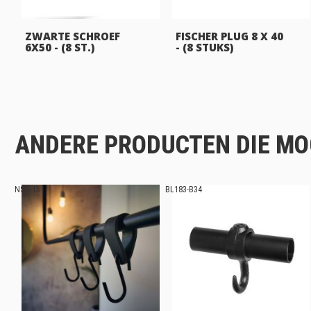
ZWARTE SCHROEF
FISCHER PLUG 8 X 40
6X50 - (8 ST.)
- (8 STUKS)
ANDERE PRODUCTEN DIE MOG
NSH-15
BL183-B34