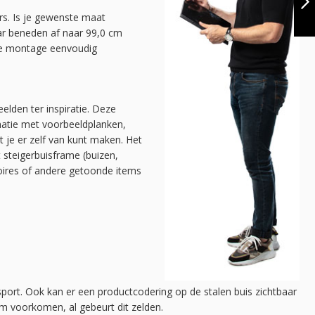
ALUMINIUM
rs. Is je gewenste maat
ZWART 33.7 MM |
VOLGENDE
ar beneden af naar 99,0 cm
VLOER/WAND |
DIY
 de montage eenvoudig
elden ter inspiratie. Deze
natie met voorbeeldplanken,
at je er zelf van kunt maken. Het
t steigerbuisframe (buizen,
soires of andere getoonde items
sport. Ook kan er een productcodering op de stalen buis zichtbaar
mm voorkomen, al gebeurt dit zelden.