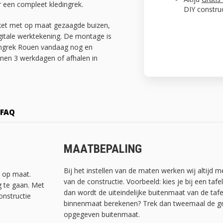
 een compleet kledingrek.
DIY constru
kket met op maat gezaagde buizen,
igitale werktekening. De montage is
dingrek Rouen vandaag nog en
nnen 3 werkdagen of afhalen in
FAQ
MAATBEPALING
Bij het instellen van de maten werken wij altijd 
t op maat.
van de constructie. Voorbeeld: kies je bij een ta
g te gaan. Met
dan wordt de uiteindelijke buitenmaat van de tafe
onstructie
binnenmaat berekenen? Trek dan tweemaal de geb
opgegeven buitenmaat.