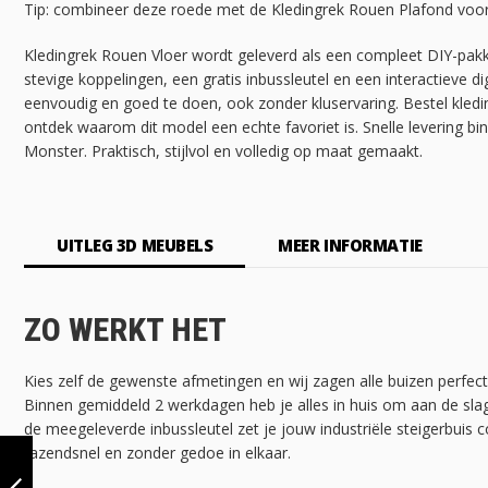
Tip: combineer deze roede met de Kledingrek Rouen Plafond voor
Kledingrek Rouen Vloer wordt geleverd als een compleet DIY-pa
stevige koppelingen, een gratis inbussleutel en een interactieve d
eenvoudig en goed te doen, ook zonder kluservaring. Bestel kle
ontdek waarom dit model een echte favoriet is. Snelle levering bi
Monster. Praktisch, stijlvol en volledig op maat gemaakt.
UITLEG 3D MEUBELS
MEER INFORMATIE
ZO WERKT HET
Kies zelf de gewenste afmetingen en wij zagen alle buizen perfec
Binnen gemiddeld 2 werkdagen heb je alles in huis om aan de sla
de meegeleverde inbussleutel zet je jouw industriële steigerbuis c
TAFEL STEYR |
razendsnel en zonder gedoe in elkaar.
VINTAGE BROWN
33.7 MM | DOP |