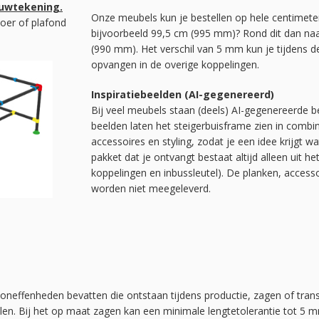
ouwtekening.
Onze meubels kun je bestellen op hele centimete
oer of plafond
bijvoorbeeld 99,5 cm (995 mm)? Rond dit dan na
(990 mm). Het verschil van 5 mm kun je tijdens
opvangen in de overige koppelingen.
Inspiratiebeelden (AI-gegenereerd)
Bij veel meubels staan (deels) AI-gegenereerde be
beelden laten het steigerbuisframe zien in combi
accessoires en styling, zodat je een idee krijgt w
pakket dat je ontvangt bestaat altijd alleen uit he
koppelingen en inbussleutel). De planken, acces
worden niet meegeleverd.
 oneffenheden bevatten die ontstaan tijdens productie, zagen of tran
elen. Bij het op maat zagen kan een minimale lengtetolerantie tot 5 