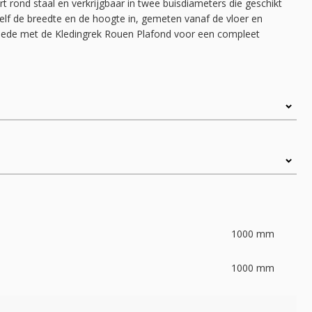
 rond staal en verkrijgbaar in twee buisdiameters die geschikt
 zelf de breedte en de hoogte in, gemeten vanaf de vloer en
 roede met de Kledingrek Rouen Plafond voor een compleet
1000
mm
1000
mm