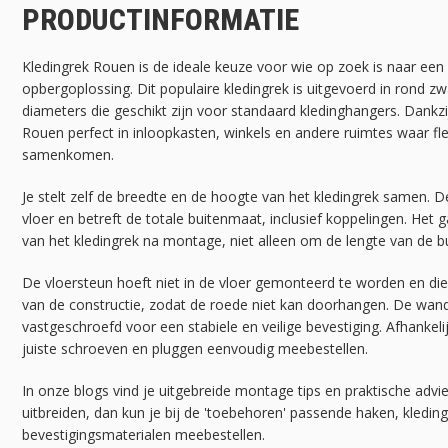
PRODUCTINFORMATIE
Kledingrek Rouen is de ideale keuze voor wie op zoek is naar een 
opbergoplossing. Dit populaire kledingrek is uitgevoerd in rond zwa
diameters die geschikt zijn voor standaard kledinghangers. Dankzi
Rouen perfect in inloopkasten, winkels en andere ruimtes waar flex
samenkomen.
Je stelt zelf de breedte en de hoogte van het kledingrek samen.
vloer en betreft de totale buitenmaat, inclusief koppelingen. Het 
van het kledingrek na montage, niet alleen om de lengte van de b
De vloersteun hoeft niet in de vloer gemonteerd te worden en dien
van de constructie, zodat de roede niet kan doorhangen. De wan
vastgeschroefd voor een stabiele en veilige bevestiging. Afhankeli
juiste schroeven en pluggen eenvoudig meebestellen.
In onze blogs vind je uitgebreide montage tips en praktische advie
uitbreiden, dan kun je bij de 'toebehoren' passende haken, kledin
bevestigingsmaterialen meebestellen.