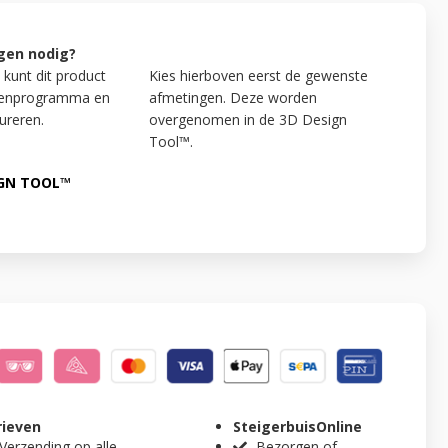
gen nodig?
 kunt dit product
Kies hierboven eerst de gewenste
kenprogramma en
afmetingen. Deze worden
ureren.
overgenomen in de 3D Design
Tool™.
IGN TOOL™
rieven
SteigerbuisOnline
 Verzending
op alle
Bezorgen of