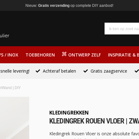
Nieuw:
Gratis verzending
op complete DIY aanbod!
S / INOX
TOEBEHOREN
ONTWERP ZELF
INSPIRATIE & 
snelle levering!
Achteraf betalen
Gratis zaagservice
r/Wand | DIY
KLEDINGREKKEN
KLEDINGREK ROUEN VLOER | ZWA
Kledingrek Rouen Vloer is onze absolute favo