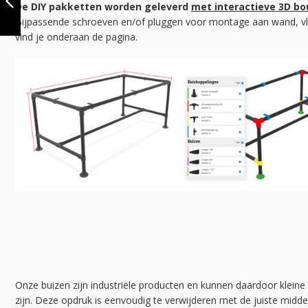
De DIY pakketten worden geleverd
met interactieve 3D b
DIY
Bijpassende schroeven en/of pluggen voor montage aan wand, vl
VORIGE
vind je onderaan de pagina.
Onze buizen zijn industriële producten en kunnen daardoor kleine
zijn. Deze opdruk is eenvoudig te verwijderen met de juiste midd