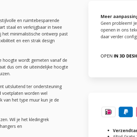
Meer aanpassin
stijlvolle en ruimtebesparende
Geen probleem! Je
rt staal en verkrijgbaar in twee
openen in ons te
j het minimalistische ontwerp past
daar verder config
ibiliteit en een strak design
OPEN
IN 3D DES
 De hoogte wordt gemeten vanaf de
gaat dus om de uiteindelijke hoogte
uizen.
t uitsluitend ter ondersteuning
d voetplaten worden wel
jk van het type muur kun je de
zen. Wil je het kledingrek
ghangers en
Verzendta
Altijd
Gratis