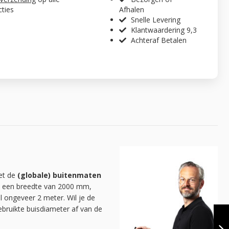
cties
Afhalen
Snelle Levering
Klantwaardering 9,3
Achteraf Betalen
met de
(globale) buitenmaten
fel een breedte van 2000 mm,
l ongeveer 2 meter. Wil je de
KLEDINGREK
ruikte buisdiameter af van de
ROUEN VLOER
DUO |