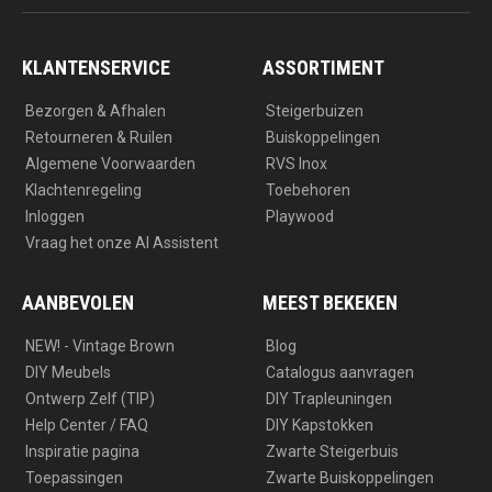
t
e
a
b
g
o
r
o
a
k
KLANTENSERVICE
ASSORTIMENT
m
Bezorgen & Afhalen
Steigerbuizen
Retourneren & Ruilen
Buiskoppelingen
Algemene Voorwaarden
RVS Inox
Klachtenregeling
Toebehoren
Inloggen
Playwood
Vraag het onze AI Assistent
AANBEVOLEN
MEEST BEKEKEN
NEW! - Vintage Brown
Blog
DIY Meubels
Catalogus aanvragen
Ontwerp Zelf (TIP)
DIY Trapleuningen
Help Center / FAQ
DIY Kapstokken
Inspiratie pagina
Zwarte Steigerbuis
Toepassingen
Zwarte Buiskoppelingen