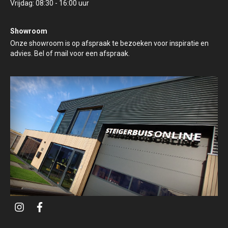
Vrijdag: 08:30 - 16:00 uur
Showroom
Onze showroom is op afspraak te bezoeken voor inspiratie en
advies. Bel of mail voor een afspraak.
i
f
n
a
s
c