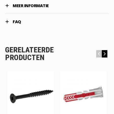
MEER INFORMATIE
FAQ
Start
GERELATEERDE
‹
›
PRODUCTEN
bl-