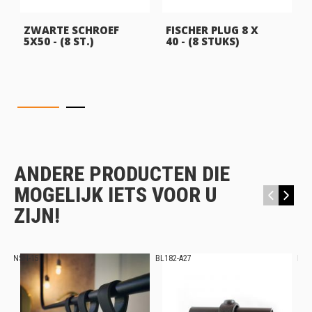
ZWARTE SCHROEF
FISCHER PLUG 8 X
5X50 - (8 ST.)
40 - (8 STUKS)
ANDERE PRODUCTEN DIE
MOGELIJK IETS VOOR U
‹
›
ZIJN!
NSH-15
BL182-A27
BL1