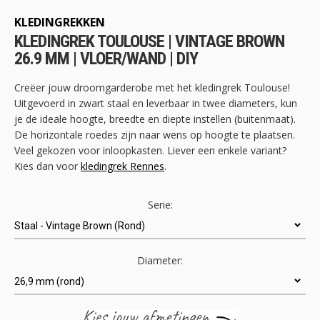
het
begin
KLEDINGREKKEN
van
KLEDINGREK TOULOUSE | VINTAGE BROWN
de
26.9 MM | VLOER/WAND | DIY
afbeeldingen-
gallerij
Creëer jouw droomgarderobe met het kledingrek Toulouse!
Uitgevoerd in zwart staal en leverbaar in twee diameters, kun
je de ideale hoogte, breedte en diepte instellen (buitenmaat).
De horizontale roedes zijn naar wens op hoogte te plaatsen.
Veel gekozen voor inloopkasten. Liever een enkele variant?
Kies dan voor
kledingrek Rennes
.
Serie:
Diameter: