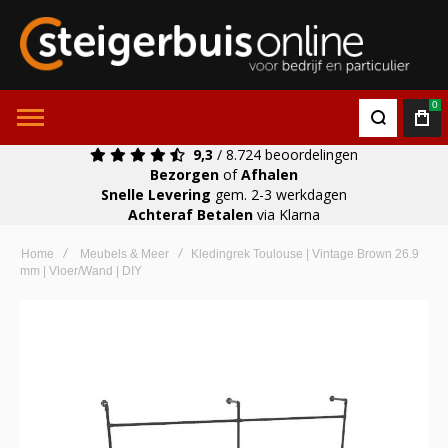
0
9,3
/ 8.724 beoordelingen
Bezorgen
of
Afhalen
Snelle Levering
gem. 2-3 werkdagen
Achteraf Betalen
via Klarna
Home
Meubels & Meer
Kledingrek Toulouse | Vintage Brown 26.9
mm | Vloer/Wand | DIY
Ga
naar
het
einde
van
de
afbeeldingen-