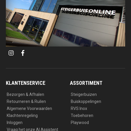
i
f
n
a
s
c
t
e
a
b
g
o
r
o
a
k
KLANTENSERVICE
ASSORTIMENT
m
Bezorgen & Afhalen
Steigerbuizen
Retourneren & Ruilen
Buiskoppelingen
Algemene Voorwaarden
RVS Inox
Klachtenregeling
Toebehoren
Inloggen
Playwood
Vraag het onze AI Assistent