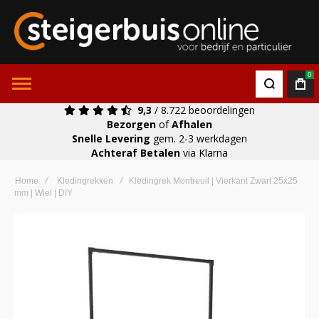
0
9,3
/ 8.722 beoordelingen
Bezorgen
of
Afhalen
Snelle Levering
gem. 2-3 werkdagen
Achteraf Betalen
via Klarna
Home
Kledingrekken
Kledingrek Montreuil | Vierkant Zwart 25x25
mm | Wiel | DIY
Ga
naar
het
einde
van
de
afbeeldingen-