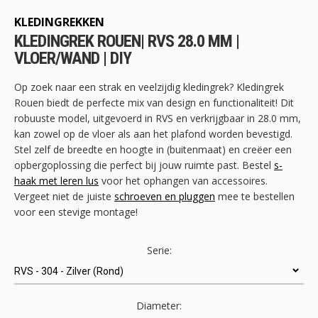
het
begin
KLEDINGREKKEN
van
KLEDINGREK ROUEN| RVS 28.0 MM |
de
VLOER/WAND | DIY
afbeeldingen-
gallerij
Op zoek naar een strak en veelzijdig kledingrek? Kledingrek
Rouen biedt de perfecte mix van design en functionaliteit! Dit
robuuste model, uitgevoerd in RVS en verkrijgbaar in 28.0 mm,
kan zowel op de vloer als aan het plafond worden bevestigd.
Stel zelf de breedte en hoogte in (buitenmaat) en creëer een
opbergoplossing die perfect bij jouw ruimte past. Bestel
s-
haak met leren lus
voor het ophangen van accessoires.
Vergeet niet de juiste
schroeven en pluggen
mee te bestellen
voor een stevige montage!
Serie:
Diameter: