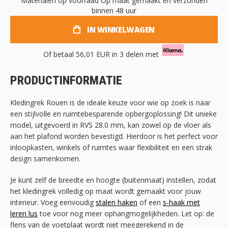
Materialen op voorraad
Op maat gemaakt en verzonden
binnen 48 uur
IN WINKELWAGEN
Of betaal
56,01 EUR
in 3 delen met
PRODUCTINFORMATIE
Kledingrek Rouen is de ideale keuze voor wie op zoek is naar
een stijlvolle en ruimtebesparende opbergoplossing! Dit unieke
model, uitgevoerd in RVS 28.0 mm, kan zowel op de vloer als
aan het plafond worden bevestigd. Hierdoor is het perfect voor
inloopkasten, winkels of ruimtes waar flexibiliteit en een strak
design samenkomen.
Je kunt zelf de breedte en hoogte (buitenmaat) instellen, zodat
het kledingrek volledig op maat wordt gemaakt voor jouw
interieur. Voeg eenvoudig
stalen haken
of een
s-haak met
leren lus
toe voor nog meer ophangmogelijkheden. Let op: de
flens van de voetplaat wordt niet meegerekend in de