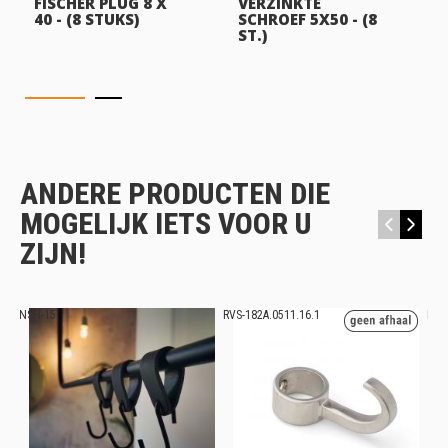
FISCHER PLUG 8 X
VERZINKTE
40 - (8 STUKS)
SCHROEF 5X50 - (8
ST.)
ANDERE PRODUCTEN DIE
MOGELIJK IETS VOOR U
‹
›
ZIJN!
NSH-15
RVS-182A.0511.16.1
RVS