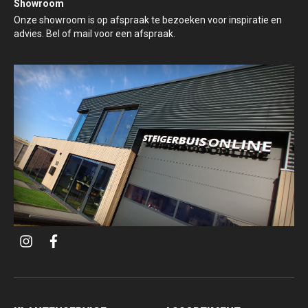
Showroom
Onze showroom is op afspraak te bezoeken voor inspiratie en
advies. Bel of mail voor een afspraak.
i
f
n
a
s
c
t
e
a
b
g
o
r
o