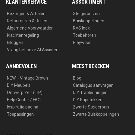
a
k
KLANTENSERVICE
ASSORTIMENT
m
Bezorgen & Afhalen
Steigerbuizen
Retourneren & Ruilen
Buiskoppelingen
Algemene Voorwaarden
RVS Inox
Klachtenregeling
Toebehoren
Inloggen
Playwood
Vraag het onze AI Assistent
AANBEVOLEN
MEEST BEKEKEN
NEW! - Vintage Brown
Blog
DIY Meubels
Catalogus aanvragen
Ontwerp Zelf (TIP)
DIY Trapleuningen
Help Center / FAQ
DIY Kapstokken
Inspiratie pagina
Zwarte Steigerbuis
Toepassingen
Zwarte Buiskoppelingen