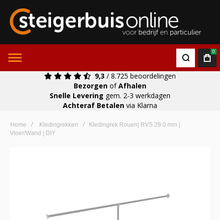
0
9,3
/ 8.725 beoordelingen
Bezorgen
of
Afhalen
Snelle Levering
gem. 2-3 werkdagen
Achteraf Betalen
via Klarna
Home
Kledingrekken
Kledingrek Rouen| RVS 28.0 mm |
Vloer/Wand | DIY
Ga
naar
het
einde
van
de
afbeeldingen-