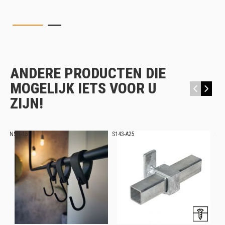
ANDERE PRODUCTEN DIE
MOGELIJK IETS VOOR U
‹
›
ZIJN!
NSH-15
S143-A25
S18