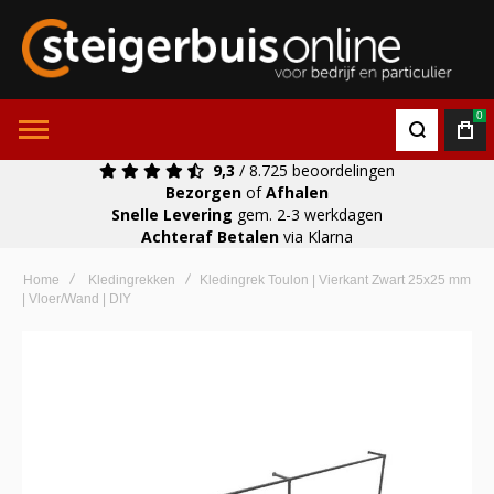
0
9,3
/ 8.725 beoordelingen
Bezorgen
of
Afhalen
Snelle Levering
gem. 2-3 werkdagen
Achteraf Betalen
via Klarna
Home
Kledingrekken
Kledingrek Toulon | Vierkant Zwart 25x25 mm
| Vloer/Wand | DIY
Ga
naar
het
einde
van
de
afbeeldingen-