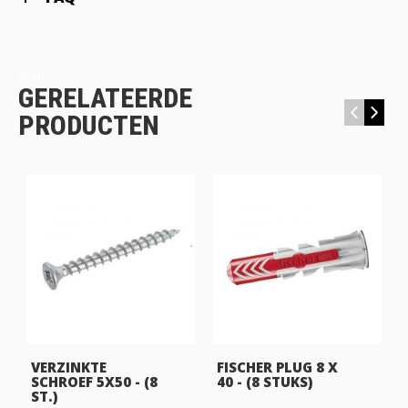
Start
GERELATEERDE
‹
›
PRODUCTEN
af
VERZINKTE
FISCHER PLUG 8 X
SCHROEF 5X50 - (8
40 - (8 STUKS)
ST.)