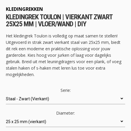
het
begin
KLEDINGREKKEN
van
KLEDINGREK TOULON | VIERKANT ZWART
de
25X25 MM | VLOER/WAND | DIY
afbeeldingen-
gallerij
Het kledingrek Toulon is volledig op maat samen te stellen!
Uitgevoerd in strak zwart vierkant staal van 25x25 mm, biedt
dit rek een moderne en praktische oplossing voor jouw
garderobe. Kies hoog voor jurken of laag voor dagelijks
gebruik. Breid uit met leuningdragers voor een plank, of voeg
stalen haken of s-haken met leren lus toe voor extra
mogelijkheden.
Serie:
Diameter: