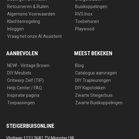
Retourneren & Ruilen
Buiskoppelingen
Algemene Voorwaarden
RVS Inox
Klachtenregeling
Toebehoren
Inloggen
Playwood
Vraag het onze AI Assistent
AANBEVOLEN
MEEST BEKEKEN
NEW! - Vintage Brown
Blog
DIY Meubels
Catalogus aanvragen
Ontwerp Zelf (TIP)
DIY Trapleuningen
Help Center / FAQ
DIY Kapstokken
Inspiratie pagina
Zwarte Steigerbuis
Toepassingen
Zwarte Buiskoppelingen
STEIGERBUISONLINE
Vlotlaan 112 | 2681 TV Monster | NL