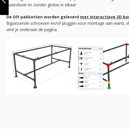
25X25 MM |
razendsnel en zonder gedoe in elkaar.
VLOER/WAND |
VORIGE
DIY
De DIY pakketten worden geleverd
met interactieve 3D b
Bijpassende schroeven en/of pluggen voor montage aan wand, vl
vind je onderaan de pagina.