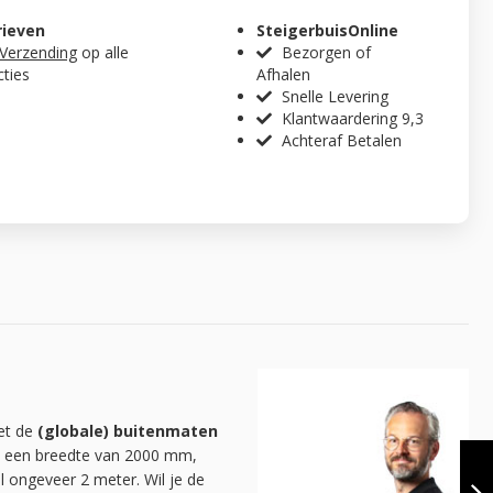
rieven
SteigerbuisOnline
 Verzending
op alle
Bezorgen of
cties
Afhalen
Snelle Levering
Klantwaardering 9,3
Achteraf Betalen
met de
(globale) buitenmaten
KLEDINGREK
fel een breedte van 2000 mm,
MEUDON |
l ongeveer 2 meter. Wil je de
STAAL 26.9 MM |