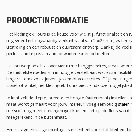
PRODUCTINFORMATIE
Het kledingrek Tours is dé keuze voor wie stijl, functionaliteit en r
uitgevoerd in hoogwaardig vierkant staal van 25x25 mm, wat zor
uitstraling en een robuust en duurzaam ontwerp. Dankzij de veelzi
perfect aan te passen aan jouw interieur en behoeften.
Het ontwerp beschikt over vier ruime hanggedeeltes, ideaal voor h
De middelste roedes zijn in hoogte verstelbaar, wat extra flexibili
langere items zoals jurken, jassen of accessoires. Of je het nu ge
closet of winkel, het kledingrek Tours biedt eindeloze mogelijkhed
Je kunt zelf de diepte, breedte en hoogte (buitenmaat) instellen, z
maat wordt gemaakt voor jouw interieur. Voeg eenvoudig
stalen
toe voor nog meer ophangmogelijkheden. Let op: de flens van de 
meegerekend in de buitenmaat.
Een stevige en veilige montage is essentieel voor stabiliteit en du