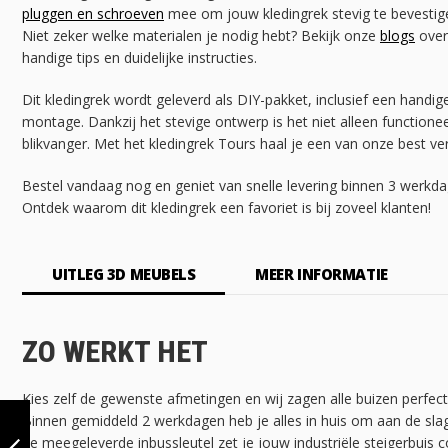
pluggen en schroeven
mee om jouw kledingrek stevig te bevestige
Niet zeker welke materialen je nodig hebt? Bekijk onze
blogs
over
handige tips en duidelijke instructies.
Dit kledingrek wordt geleverd als DIY-pakket, inclusief een handi
montage. Dankzij het stevige ontwerp is het niet alleen functionee
blikvanger. Met het kledingrek Tours haal je een van onze best ve
Bestel vandaag nog en geniet van snelle levering binnen 3 werkd
Ontdek waarom dit kledingrek een favoriet is bij zoveel klanten!
UITLEG 3D MEUBELS
MEER INFORMATIE
ZO WERKT HET
Kies zelf de gewenste afmetingen en wij zagen alle buizen perfec
KLEDINGREK
Binnen gemiddeld 2 werkdagen heb je alles in huis om aan de sla
TOULOUSE |
de meegeleverde inbussleutel zet je jouw industriële steigerbuis c
VIERKANT STAAL