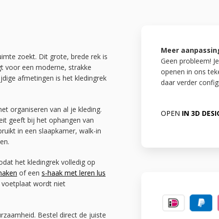
Meer aanpassin
uimte zoekt. Dit grote, brede rek is
Geen probleem! Je
gt voor een moderne, strakke
openen in ons te
jdige afmetingen is het kledingrek
daar verder config
et organiseren van al je kleding.
OPEN
IN 3D DES
teit geeft bij het ophangen van
bruikt in een slaapkamer, walk-in
en.
odat het kledingrek volledig op
 haken
of een
s-haak met leren lus
voetplaat wordt niet
urzaamheid. Bestel direct de juiste