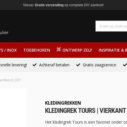
Nieuw:
Gratis verzending
op complete DIY aanbod!
S / INOX
TOEBEHOREN
ONTWERP ZELF
INSPIRATIE & 
snelle levering!
Achteraf betalen
Gratis zaagservice
oer/Wand | DIY
KLEDINGREKKEN
KLEDINGREK TOURS | VIERKANT
Het kledingrek Tours is een favoriet onder o