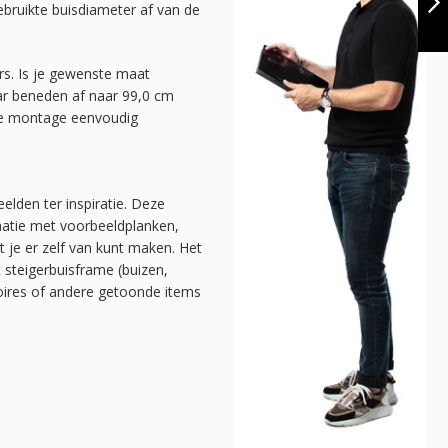
ruikte buisdiameter af van de
DIY
VOLGENDE
rs. Is je gewenste maat
ar beneden af naar 99,0 cm
 de montage eenvoudig
elden ter inspiratie. Deze
natie met voorbeeldplanken,
at je er zelf van kunt maken. Het
t steigerbuisframe (buizen,
soires of andere getoonde items