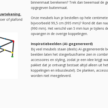
binnenmaat berekenen? Trek dan tweemaal de geb
opgegeven buitenmaat.
ouwtekening.
Onze meubels kun je bestellen op hele centimete
oer of plafond
bijvoorbeeld 99,5 cm (995 mm)? Rond dit dan na
(990 mm). Het verschil van 5 mm kun je tijdens
opvangen in de overige koppelingen.
Inspiratiebeelden (AI-gegenereerd)
Bij veel meubels staan (deels) AI-gegenereerde be
beelden laten het steigerbuisframe zien in combi
accessoires en styling, zodat je een idee krijgt w
pakket dat je ontvangt bestaat altijd alleen uit he
koppelingen en inbussleutel). De planken, acces
worden niet meegeleverd.