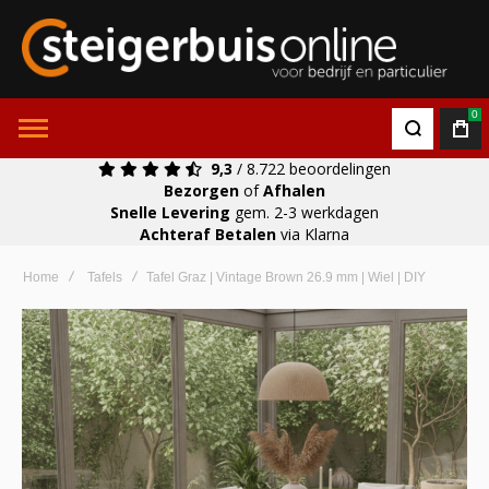
0
9,3
/ 8.722 beoordelingen
Bezorgen
of
Afhalen
Snelle Levering
gem. 2-3 werkdagen
Achteraf Betalen
via Klarna
Home
Tafels
Tafel Graz | Vintage Brown 26.9 mm | Wiel | DIY
Ga
naar
het
einde
van
de
afbeeldingen-
gallerij