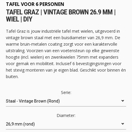
begin
TAFEL VOOR 6 PERSONEN
van
TAFEL GRAZ | VINTAGE BROWN 26.9 MM |
de
WIEL | DIY
afbeeldingen-
gallerij
Tafel Graz is jouw industriële tafel met wielen, uitgevoerd in
vintage brown staal met een buisdiameter van 26,9 mm. De
warme bruin-metalen coating zorgt voor een karaktervolle
uitstraling. Voorzien van een voetensteun op elke gewenste
hoogte (incl. wielen) en zwenkwielen 75mm met expanders
voor gemak en mobiliteit. Inclusief 6 bevestigingsringen voor
het stevig monteren van je eigen blad. Geschikt voor binnen én
buiten.
Serie:
Diameter: