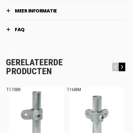
MEER INFORMATIE
FAQ
Start
GERELATEERDE
‹
›
PRODUCTEN
T-173BM
T-168BM
T-