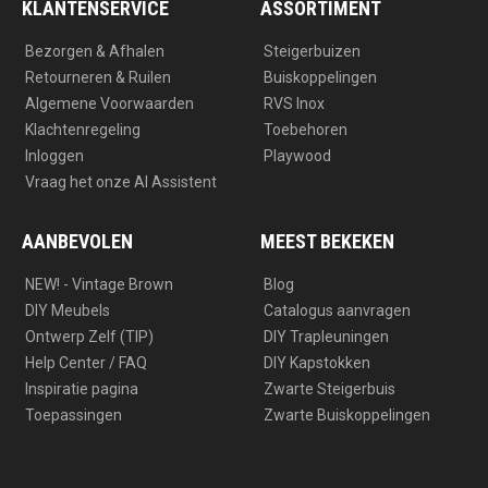
a
k
KLANTENSERVICE
ASSORTIMENT
m
Bezorgen & Afhalen
Steigerbuizen
Retourneren & Ruilen
Buiskoppelingen
Algemene Voorwaarden
RVS Inox
Klachtenregeling
Toebehoren
Inloggen
Playwood
Vraag het onze AI Assistent
AANBEVOLEN
MEEST BEKEKEN
NEW! - Vintage Brown
Blog
DIY Meubels
Catalogus aanvragen
Ontwerp Zelf (TIP)
DIY Trapleuningen
Help Center / FAQ
DIY Kapstokken
Inspiratie pagina
Zwarte Steigerbuis
Toepassingen
Zwarte Buiskoppelingen