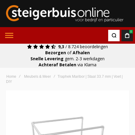
0
9,3
/ 8.724 beoordelingen
Bezorgen
of
Afhalen
Snelle Levering
gem. 2-3 werkdagen
Achteraf Betalen
via Klarna
Home
Meubels & Meer
Traphek Maribor | Staal 33.7 mm | Voet |
DIY
Ga
naar
het
einde
van
de
afbeeldingen-