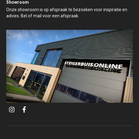
Showroom
Onze showroom is op afspraak te bezoeken voor inspiratie en
advies. Bel of mail voor een afspraak.
i
f
n
a
s
c
t
e
a
b
g
o
r
o