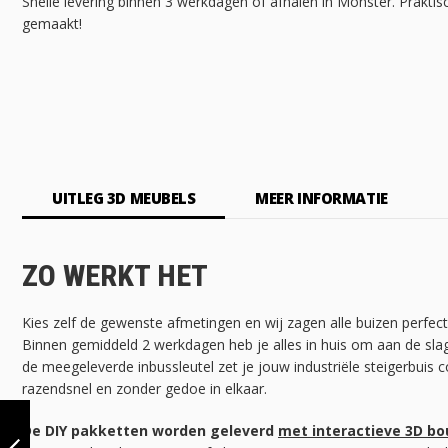
Snelle levering binnen 3 werkdagen of afhalen in Monster. Praktisc
gemaakt!
UITLEG 3D MEUBELS
MEER INFORMATIE
ZO WERKT HET
Kies zelf de gewenste afmetingen en wij zagen alle buizen perfec
Binnen gemiddeld 2 werkdagen heb je alles in huis om aan de sla
de meegeleverde inbussleutel zet je jouw industriële steigerbuis c
razendsnel en zonder gedoe in elkaar.
TRAPLEUNING
VALGA |
De DIY pakketten worden geleverd
met interactieve 3D b
ALUMINIUM