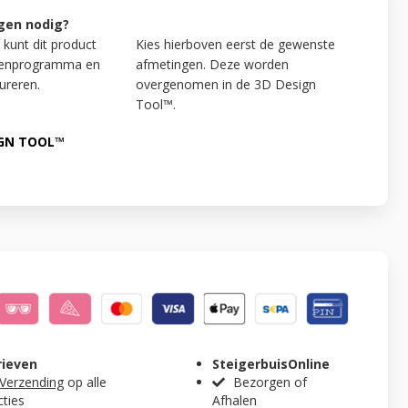
gen nodig?
 kunt dit product
Kies hierboven eerst de gewenste
kenprogramma en
afmetingen. Deze worden
ureren.
overgenomen in de 3D Design
Tool™.
IGN TOOL™
rieven
SteigerbuisOnline
 Verzending
op alle
Bezorgen of
cties
Afhalen