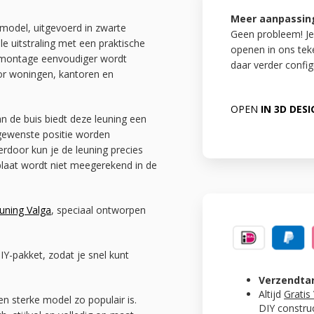
Meer aanpassin
t model, uitgevoerd in zwarte
Geen probleem! Je
e uitstraling met een praktische
openen in ons te
r montage eenvoudiger wordt
daar verder config
oor woningen, kantoren en
OPEN
IN 3D DES
 de buis biedt deze leuning een
 gewenste positie worden
ierdoor kun je de leuning precies
plaat wordt niet meegerekend in de
euning Valga
, speciaal ontworpen
Y-pakket, zodat je snel kunt
Verzendta
Altijd
Gratis
n sterke model zo populair is.
DIY constru