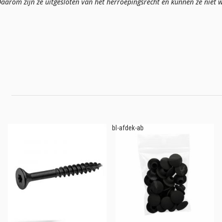
arom zijn ze uitgesloten van het herroepingsrecht en kunnen ze niet w
bl-afdek-ab