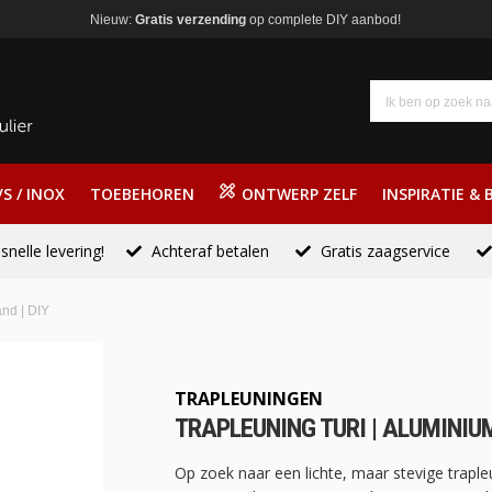
Nieuw:
Gratis verzending
op complete DIY aanbod!
S / INOX
TOEBEHOREN
ONTWERP ZELF
INSPIRATIE & 
snelle levering!
Achteraf betalen
Gratis zaagservice
and | DIY
TRAPLEUNINGEN
TRAPLEUNING TURI | ALUMINIUM
Op zoek naar een lichte, maar stevige traple