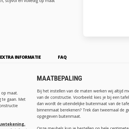
h, stijlvol en volledig op maat
EXTRA INFORMATIE
FAQ
MAATBEPALING
Bij het instellen van de maten werken wij altijd 
t op maat.
van de constructie. Voorbeeld: kies je bij een ta
g te gaan. Met
dan wordt de uiteindelijke buitenmaat van de tafe
onstructie
binnenmaat berekenen? Trek dan tweemaal de geb
opgegeven buitenmaat.
ouwtekening.
Onze meubels kun je bestellen op hele centimete