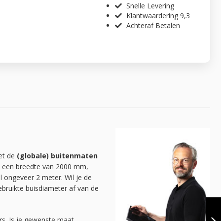
Snelle Levering
Klantwaardering 9,3
Achteraf Betalen
met de
(globale) buitenmaten
fel een breedte van 2000 mm,
l ongeveer 2 meter. Wil je de
ruikte buisdiameter af van de
TRAPLEUNING
TURI | STAAL 33.7
MM | WAND |
rs. Is je gewenste maat