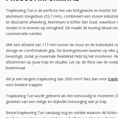
Trapleuning Turi is de perfecte mix van lichtgewicht en kracht! Di
aluminium steigerbuis (33,7 mm), combineert een stoere industriël
en duurzame afwerking. Aluminium is lichter dan staal, waardoo
zonder in te leveren op stevigheid. Dit maakt de leuning ideaal v
commerciële ruimtes.
Met een afstand van 117 mm tussen de muur en de buitenkant van
stevige en comfortabele grip. De leuningsteunen kunnen op elke
bevestigd, zodat je maximale flexibiliteit hebt bij het monteren. H
afstemmen op jouw trap en situatie. Let op: de flens van de voet
buitenmaat.
Wil je een langere trapleuning dan 2000 mm? Kies dan voor
trapl
voor bredere trappen.
Trapleuning Turi wordt geleverd als een eenvoudig te monteren DI
genieten van een veilige en stijlvolle toevoeging aan je trap.
Bestel trapleuning Turi vandaag nog en ontdek waarom dit lichte e