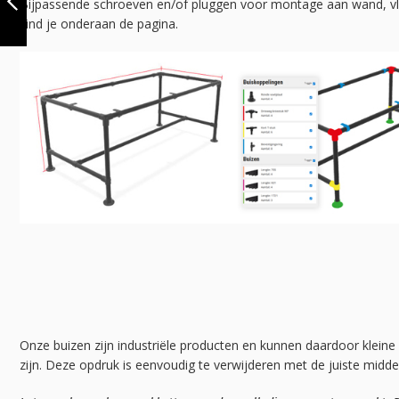
Bijpassende schroeven en/of pluggen voor montage aan wand, vl
ZWART 33.7 MM |
vind je onderaan de pagina.
WAND | DIY
VORIGE
Onze buizen zijn industriële producten en kunnen daardoor kleine
zijn. Deze opdruk is eenvoudig te verwijderen met de juiste midd