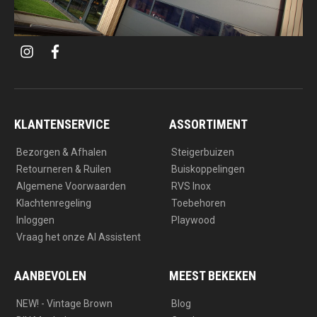
i
f
n
a
s
c
t
e
a
b
g
o
r
o
a
k
KLANTENSERVICE
ASSORTIMENT
m
Bezorgen & Afhalen
Steigerbuizen
Retourneren & Ruilen
Buiskoppelingen
Algemene Voorwaarden
RVS Inox
Klachtenregeling
Toebehoren
Inloggen
Playwood
Vraag het onze AI Assistent
AANBEVOLEN
MEEST BEKEKEN
NEW! - Vintage Brown
Blog