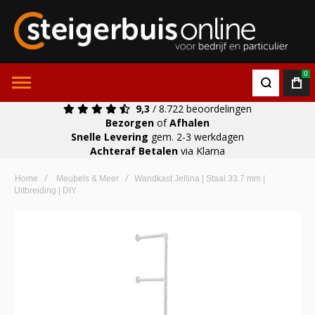
0
9,3
/ 8.722 beoordelingen
Bezorgen
of
Afhalen
Snelle Levering
gem. 2-3 werkdagen
Achteraf Betalen
via Klarna
Home
Meubels & Meer
Wandkast Jellina | Staal 33.7 mm |
Uitbreiding | DIY
Ga
naar
het
einde
van
de
afbeeldingen-