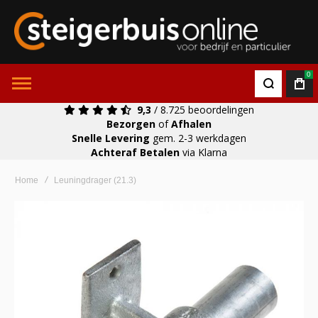
0
9,3
/ 8.725 beoordelingen
Bezorgen
of
Afhalen
Snelle Levering
gem. 2-3 werkdagen
Achteraf Betalen
via Klarna
Home
Leuningdrager (21.3)
Ga
naar
het
einde
van
de
afbeeldingen-
gallerij