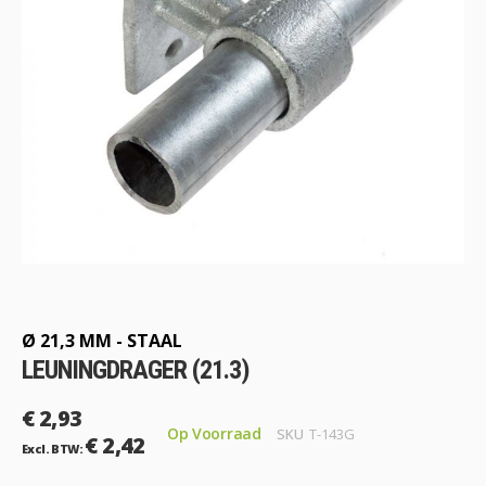
Ga
naar
het
begin
Ø 21,3 MM - STAAL
van
LEUNINGDRAGER (21.3)
de
afbeeldingen-
€ 2,93
gallerij
Op Voorraad
SKU
T-143G
€ 2,42