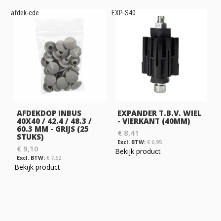
afdek-cde
EXP-S40
AFDEKDOP INBUS
EXPANDER T.B.V. WIEL
40X40 / 42.4 / 48.3 /
- VIERKANT (40MM)
60.3 MM - GRIJS (25
€ 8,41
STUKS)
€ 6,95
€ 9,10
Bekijk product
€ 7,52
Bekijk product