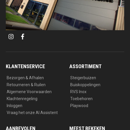
i
f
n
a
s
c
t
e
a
b
g
o
r
o
a
k
KLANTENSERVICE
ASSORTIMENT
m
Bezorgen & Afhalen
Steigerbuizen
Retourneren & Ruilen
Buiskoppelingen
Algemene Voorwaarden
RVS Inox
Klachtenregeling
Toebehoren
Inloggen
Playwood
Vraag het onze AI Assistent
AANBEVOLEN
MEEST BEKEKEN