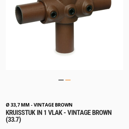
Ga
naar
het
begin
Ø 33,7 MM - VINTAGE BROWN
van
KRUISSTUK IN 1 VLAK - VINTAGE BROWN
de
(33.7)
afbeeldingen-
gallerij