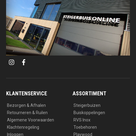
i
f
n
a
s
c
t
e
a
b
g
o
r
o
a
k
KLANTENSERVICE
ASSORTIMENT
m
Bezorgen & Afhalen
Steigerbuizen
Retourneren & Ruilen
Buiskoppelingen
Algemene Voorwaarden
RVS Inox
Klachtenregeling
Toebehoren
Inloggen
Playwood