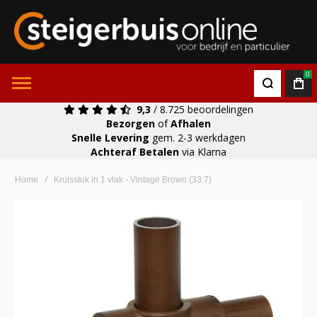
0
9,3
/ 8.725 beoordelingen
Bezorgen
of
Afhalen
Snelle Levering
gem. 2-3 werkdagen
Achteraf Betalen
via Klarna
Home
Kruisstuk in 1 vlak - Vintage Brown (33.7)
Ga
naar
het
einde
van
de
afbeeldingen-
gallerij