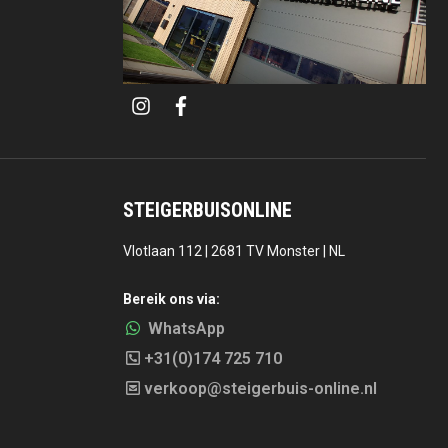
i
f
n
a
s
c
t
e
a
b
g
o
r
o
a
k
STEIGERBUISONLINE
m
Vlotlaan 112 | 2681 TV Monster | NL
Bereik ons via:
WhatsApp
+31(0)174 725 710
verkoop@steigerbuis-online.nl