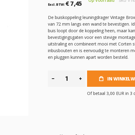
Op Voorraad
SKU
V14
€ 7,45
De buiskoppeling leuningdrager Vintage Br
van 72 mm langs een wand te bevestigen. Id
buis loopt door de koppeling heen, maar ka
bevestigingsgaten voor een stevige montage.
uitstraling en combineert mooi met Corten s
inbusbouten en is eenvoudig te monteren met
en pluggen kunnen apart worden besteld.
IN WINKEL
Of betaal
3,00 EUR
in 3 