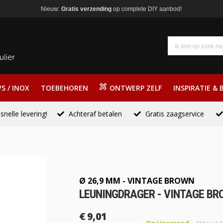
Nieuw:
Gratis verzending
op complete DIY aanbod!
S / INOX
TOEBEHOREN
ONTWERP ZELF
INSPIRATIE & 
snelle levering!
Achteraf betalen
Gratis zaagservice
Ø 26,9 MM - VINTAGE BROWN
LEUNINGDRAGER - VINTAGE BRO
€ 9,01