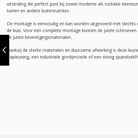
uitstraling die perfect past bij zowel moderne als rustieke interi
tuinen en andere buitenruimtes.
De montage is eenvoudig en kan worden uitgevoerd met slechts ee
de buis. Voor een complete montage kunnen de juiste schroeven e
V136-A27
METALEN
de juiste bevestigingsmaterialen.
AFDEKDOP -
VINTAGE BROWN
Dankzij de sterke materialen en duurzame afwerking is deze leuni
(26.9)
trapleuning, een industriële gordijnroede of een stevig spandoekf
VORIGE