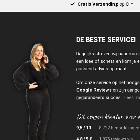
Gratis Verzending
op DIY
DE BESTE SERVICE!
Dagelijks streven wij naar maxi
een idee of schets en kom je e
passend advies op maat.
Om onze service op het hoogs
Google Reviews
en zijn aange
gegarandeerd succes.
Lees mee
9,5 / 10
8.722 beoordelingen 
4.8 / 5.0
1.875 reviews via: