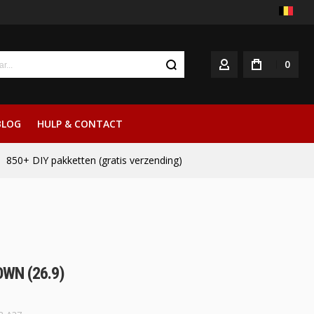
0
ACCOUNT
BLOG
HULP & CONTACT
850+ DIY pakketten (gratis verzending)
WN (26.9)