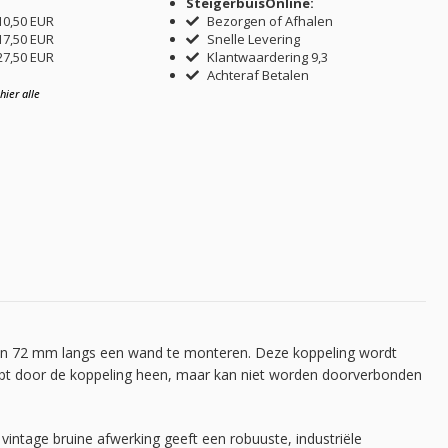
SteigerbuisOnline:
10,50 EUR
Bezorgen of Afhalen
17,50 EUR
Snelle Levering
27,50 EUR
Klantwaardering 9,3
Achteraf Betalen
hier alle
 van 72 mm langs een wand te monteren. Deze koppeling wordt
loopt door de koppeling heen, maar kan niet worden doorverbonden
intage bruine afwerking geeft een robuuste, industriële