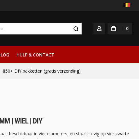
0
ACCOUNT
BLOG
HULP & CONTACT
850+ DIY pakketten (gratis verzending)
M | WIEL | DIY
l, beschikbaar in vier diameters, en staat stevig op vier zwarte