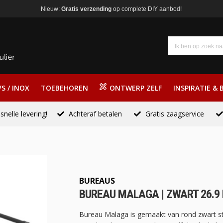
Nieuw:
Gratis verzending
op complete DIY aanbod!
S / INOX
TOEBEHOREN
ONTWERP ZELF
INSPIRATIE & 
snelle levering!
Achteraf betalen
Gratis zaagservice
BUREAUS
BUREAU MALAGA | ZWART 26.9 M
Bureau Malaga is gemaakt van rond zwart staa