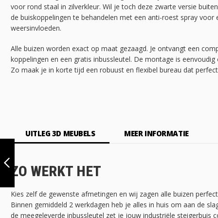
voor rond staal in zilverkleur. Wil je toch deze zwarte versie bu
de buiskoppelingen te behandelen met een anti-roest spray voor
weersinvloeden.
Alle buizen worden exact op maat gezaagd. Je ontvangt een com
koppelingen en een gratis inbussleutel. De montage is eenvoudig 
Zo maak je in korte tijd een robuust en flexibel bureau dat perfect 
UITLEG 3D MEUBELS
MEER INFORMATIE
BUREAU BILBAO
XL | ALUMINIUM
ZWART 42.4 MM |
ZO WERKT HET
DIY
VORIGE
Kies zelf de gewenste afmetingen en wij zagen alle buizen perfec
Binnen gemiddeld 2 werkdagen heb je alles in huis om aan de sla
de meegeleverde inbussleutel zet je jouw industriële steigerbuis c