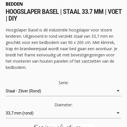
begin
BEDDEN
van
HOOGSLAPER BASEL | STAAL 33.7 MM | VOET
de
| DIY
afbeeldingen-
gallerij
Hoogslaper Basel is dé industriële hoogslaper voor stoere
kinderen. Uitgevoerd in rond verzinkt staal van 33,7 mm en
geschikt voor een bedbodem van 90 x 200 cm. Met klimrek,
trap én brandweerpaal wordt naar bed gaan een avontuur. Je
breidt het frame eenvoudig uit met bevestigingsringen voor
het monteren van houten panelen of het vastzetten van de
bedbodem.
Serie:
Diameter: