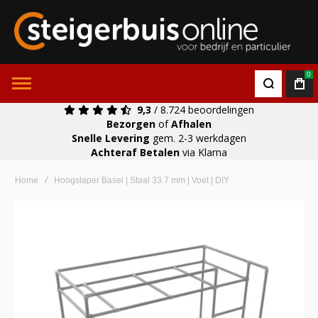
0
9,3
/ 8.724 beoordelingen
Bezorgen
of
Afhalen
Snelle Levering
gem. 2-3 werkdagen
Achteraf Betalen
via Klarna
Home
Hoogslaper Basel | Staal 33.7 mm | Voet | DIY
Ga
naar
het
einde
van
de
afbeeldingen-
gallerij