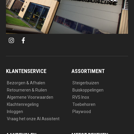
i
f
n
a
s
c
t
e
a
b
g
o
r
o
a
k
KLANTENSERVICE
ASSORTIMENT
m
Bezorgen & Afhalen
Steigerbuizen
Retourneren & Ruilen
Buiskoppelingen
Algemene Voorwaarden
RVS Inox
Klachtenregeling
Toebehoren
Inloggen
Playwood
Vraag het onze AI Assistent