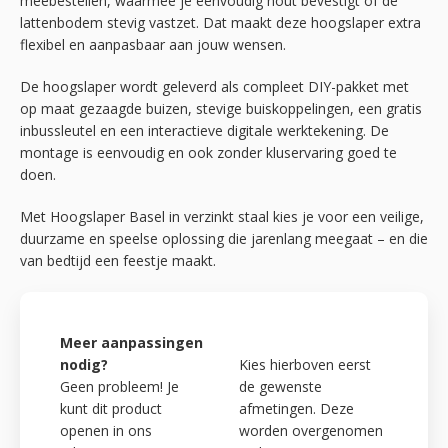
meebestellen, waarmee je eenvoudig hout bevestigt of de
lattenbodem stevig vastzet. Dat maakt deze hoogslaper extra
flexibel en aanpasbaar aan jouw wensen.
De hoogslaper wordt geleverd als compleet DIY-pakket met
op maat gezaagde buizen, stevige buiskoppelingen, een gratis
inbussleutel en een interactieve digitale werktekening. De
montage is eenvoudig en ook zonder kluservaring goed te
doen.
Met Hoogslaper Basel in verzinkt staal kies je voor een veilige,
duurzame en speelse oplossing die jarenlang meegaat – en die
van bedtijd een feestje maakt.
Meer aanpassingen
nodig?
Kies hierboven eerst
Geen probleem! Je
de gewenste
kunt dit product
afmetingen. Deze
openen in ons
worden overgenomen