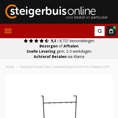
0
9,3
/ 8.721 beoordelingen
Bezorgen
of
Afhalen
Snelle Levering
gem. 2-3 werkdagen
Achteraf Betalen
via Klarna
Home
Kapstok Chester Duo | Vierkant Zwart 25x25 mm | Staand | DIY
Ga
naar
het
einde
van
de
afbeeldingen-
gallerij