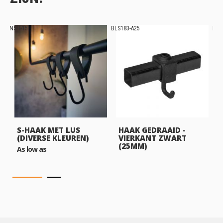
NSH-15
BLS183-A25
BLS
S-HAAK MET LUS
HAAK GEDRAAID -
(DIVERSE KLEUREN)
VIERKANT ZWART
(25MM)
As low as