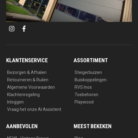
i
f
n
a
s
c
t
e
a
b
g
o
r
o
a
k
KLANTENSERVICE
ASSORTIMENT
m
Bezorgen & Afhalen
Steigerbuizen
Retourneren & Ruilen
Buiskoppelingen
Algemene Voorwaarden
RVS Inox
Klachtenregeling
Toebehoren
Inloggen
Playwood
Vraag het onze AI Assistent
AANBEVOLEN
MEEST BEKEKEN