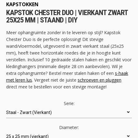
begin
KAPSTOKKEN
van
KAPSTOK CHESTER DUO | VIERKANT ZWART
de
25X25 MM | STAAND | DIY
afbeeldingen-
gallerij
Meer ophangruimte zonder in te leveren op stijl? Kapstok
Chester Duo is de perfecte oplossing! Dit stevige
wand/vloermodel, uitgevoerd in zwart vierkant staal (25x25
mm), heeft twee horizontale roedes die je in hoogte kunt
verstellen. Inclusief 10 gedraaide stalen haken en geschikt voor
kledinghangers (minimale diepte 28 cm aanbevolen). Wil je
extra ophangruimte? Bestel meer stalen haken of een
s-haak
met leren lus
. Vergeet niet de juiste
schroeven en pluggen
direct mee te bestellen voor een stevige montage!
Serie:
Diameter: