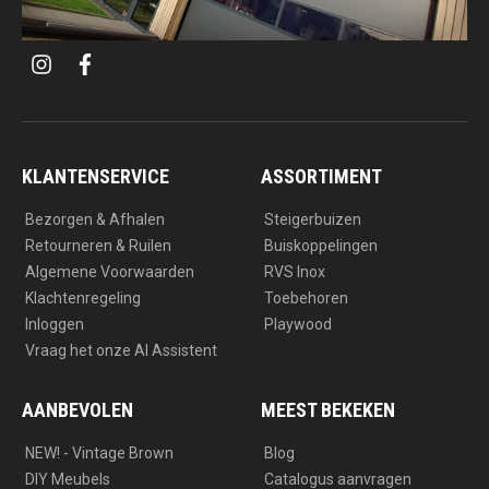
i
f
n
a
s
c
t
e
a
b
g
o
r
o
a
k
KLANTENSERVICE
ASSORTIMENT
m
Bezorgen & Afhalen
Steigerbuizen
Retourneren & Ruilen
Buiskoppelingen
Algemene Voorwaarden
RVS Inox
Klachtenregeling
Toebehoren
Inloggen
Playwood
Vraag het onze AI Assistent
AANBEVOLEN
MEEST BEKEKEN
NEW! - Vintage Brown
Blog
DIY Meubels
Catalogus aanvragen