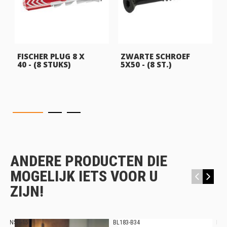
FISCHER PLUG 8 X
ZWARTE SCHROEF
40 - (8 STUKS)
5X50 - (8 ST.)
ANDERE PRODUCTEN DIE
MOGELIJK IETS VOOR U
‹
›
ZIJN!
NSH-15
BL183-B34
BL1