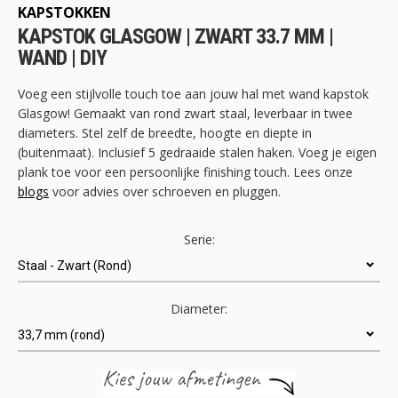
begin
KAPSTOKKEN
van
KAPSTOK GLASGOW | ZWART 33.7 MM |
de
WAND | DIY
afbeeldingen-
gallerij
Voeg een stijlvolle touch toe aan jouw hal met wand kapstok
Glasgow! Gemaakt van rond zwart staal, leverbaar in twee
diameters. Stel zelf de breedte, hoogte en diepte in
(buitenmaat). Inclusief 5 gedraaide stalen haken. Voeg je eigen
plank toe voor een persoonlijke finishing touch. Lees onze
blogs
voor advies over schroeven en pluggen.
Serie:
Diameter: