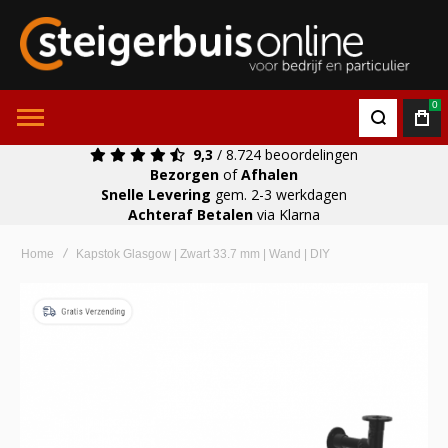
0
9,3
/ 8.724 beoordelingen
Bezorgen
of
Afhalen
Snelle Levering
gem. 2-3 werkdagen
Achteraf Betalen
via Klarna
Home
Kapstok Glasgow | Zwart 33.7 mm | Wand | DIY
Ga
naar
het
einde
van
de
afbeeldingen-
gallerij