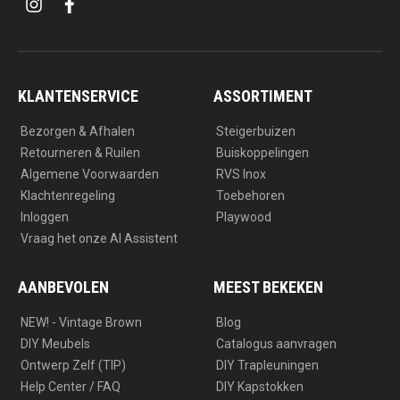
i
f
n
a
s
c
t
e
a
b
g
o
r
o
a
k
KLANTENSERVICE
ASSORTIMENT
m
Bezorgen & Afhalen
Steigerbuizen
Retourneren & Ruilen
Buiskoppelingen
Algemene Voorwaarden
RVS Inox
Klachtenregeling
Toebehoren
Inloggen
Playwood
Vraag het onze AI Assistent
AANBEVOLEN
MEEST BEKEKEN
NEW! - Vintage Brown
Blog
DIY Meubels
Catalogus aanvragen
Ontwerp Zelf (TIP)
DIY Trapleuningen
Help Center / FAQ
DIY Kapstokken