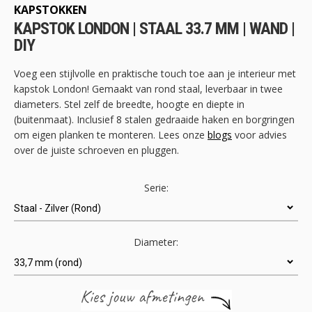
begin
KAPSTOKKEN
van
KAPSTOK LONDON | STAAL 33.7 MM | WAND |
de
DIY
afbeeldingen-
gallerij
Voeg een stijlvolle en praktische touch toe aan je interieur met
kapstok London! Gemaakt van rond staal, leverbaar in twee
diameters. Stel zelf de breedte, hoogte en diepte in
(buitenmaat). Inclusief 8 stalen gedraaide haken en borgringen
om eigen planken te monteren. Lees onze
blogs
voor advies
over de juiste schroeven en pluggen.
Serie:
Diameter: