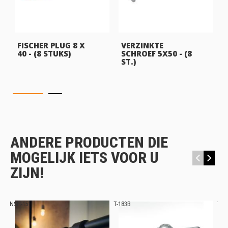
FISCHER PLUG 8 X
VERZINKTE
40 - (8 STUKS)
SCHROEF 5X50 - (8
ST.)
ANDERE PRODUCTEN DIE
MOGELIJK IETS VOOR U
‹
›
ZIJN!
NSH-15
T-183B
T-1