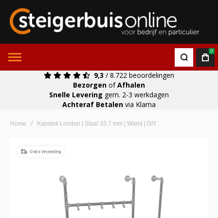
0
9,3
/ 8.722 beoordelingen
Bezorgen
of
Afhalen
Snelle Levering
gem. 2-3 werkdagen
Achteraf Betalen
via Klarna
Home
Kapstok London | Staal 33.7 mm | Wand | DIY
Ga
naar
het
einde
van
de
afbeeldingen-
gallerij