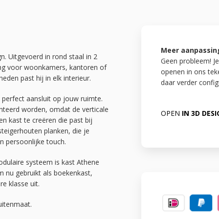
Meer aanpassin
n. Uitgevoerd in rond staal in 2
Geen probleem! Je
sing voor woonkamers, kantoren of
openen in ons te
den past hij in elk interieur.
daar verder config
j perfect aansluit op jouw ruimte.
teerd worden, omdat de verticale
OPEN
IN 3D DES
n kast te creëren die past bij
eigerhouten planken, die je
n persoonlijke touch.
odulaire systeem is kast Athene
m nu gebruikt als boekenkast,
e klasse uit.
uitenmaat.