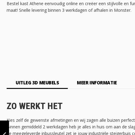
Bestel kast Athene eenvoudig online en creëer een stijlvolle en f
maat! Snelle levering binnen 3 werkdagen of afhalen in Monster.
UITLEG 3D MEUBELS
MEER INFORMATIE
ZO WERKT HET
Kies zelf de gewenste afmetingen en wij zagen alle buizen perfec
KLEDINGREK
Binnen gemiddeld 2 werkdagen heb je alles in huis om aan de sla
NANCY |
de meegeleverde inbussleutel zet je jouw industriële steigerbuis c
VIERKANT ZWART