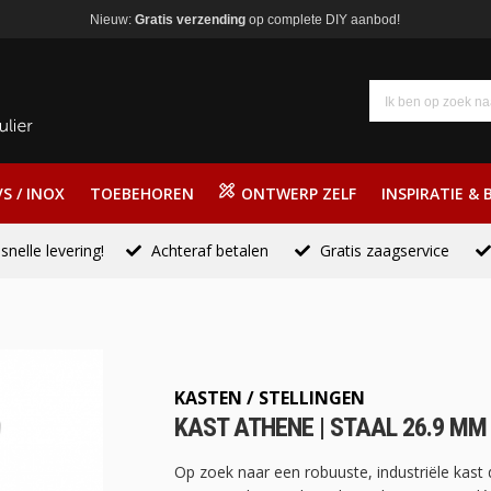
Nieuw:
Gratis verzending
op complete DIY aanbod!
S / INOX
TOEBEHOREN
ONTWERP ZELF
INSPIRATIE & 
snelle levering!
Achteraf betalen
Gratis zaagservice
KASTEN / STELLINGEN
KAST ATHENE | STAAL 26.9 MM 
Op zoek naar een robuuste, industriële kast 