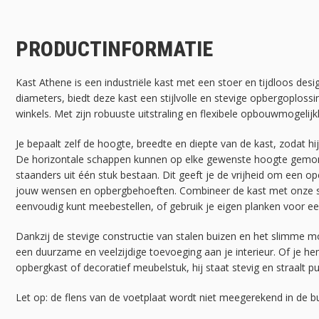
PRODUCTINFORMATIE
Kast Athene is een industriële kast met een stoer en tijdloos desig
diameters, biedt deze kast een stijlvolle en stevige opbergoplos
winkels. Met zijn robuuste uitstraling en flexibele opbouwmogelijkhe
Je bepaalt zelf de hoogte, breedte en diepte van de kast, zodat hi
De horizontale schappen kunnen op elke gewenste hoogte gemon
staanders uit één stuk bestaan. Dit geeft je de vrijheid om een ope
jouw wensen en opbergbehoeften. Combineer de kast met onze st
eenvoudig kunt meebestellen, of gebruik je eigen planken voor ee
Dankzij de stevige constructie van stalen buizen en het slimme m
een duurzame en veelzijdige toevoeging aan je interieur. Of je he
opbergkast of decoratief meubelstuk, hij staat stevig en straalt pur
Let op: de flens van de voetplaat wordt niet meegerekend in de b