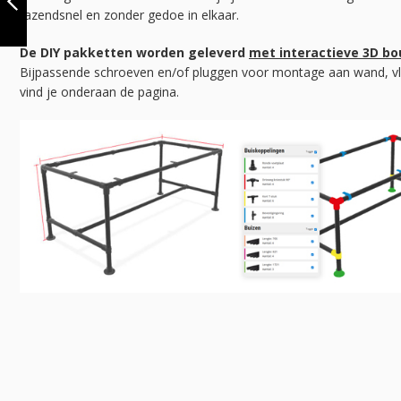
25X25 MM |
razendsnel en zonder gedoe in elkaar.
STAAND | DIY
VORIGE
De DIY pakketten worden geleverd
met interactieve 3D b
Bijpassende schroeven en/of pluggen voor montage aan wand, vl
vind je onderaan de pagina.