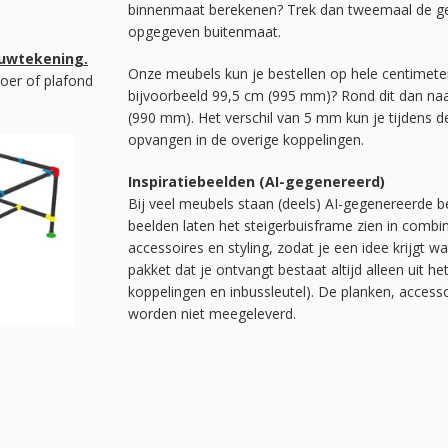
binnenmaat berekenen? Trek dan tweemaal de geb
opgegeven buitenmaat.
ouwtekening.
Onze meubels kun je bestellen op hele centimete
oer of plafond
bijvoorbeeld 99,5 cm (995 mm)? Rond dit dan na
(990 mm). Het verschil van 5 mm kun je tijdens
opvangen in de overige koppelingen.
Inspiratiebeelden (AI-gegenereerd)
Bij veel meubels staan (deels) AI-gegenereerde be
beelden laten het steigerbuisframe zien in combi
accessoires en styling, zodat je een idee krijgt w
pakket dat je ontvangt bestaat altijd alleen uit he
koppelingen en inbussleutel). De planken, acces
worden niet meegeleverd.