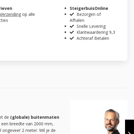
rieven
SteigerbuisOnline
 Verzending
op alle
Bezorgen of
cties
Afhalen
Snelle Levering
Klantwaardering 9,3
Achteraf Betalen
met de
(globale) buitenmaten
KLEDINGREK
fel een breedte van 2000 mm,
NANCY | ZWART
l ongeveer 2 meter. Wil je de
33.7 MM |