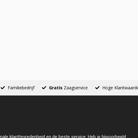
Familiebedrijf
Gratis
Zaagservice
Hoge Klantwaard
male klanttevredenheid en de beste service. Heb je bijvoorbeeld