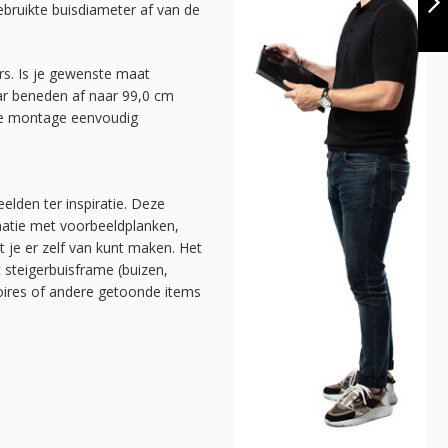
ruikte buisdiameter af van de
STAAND | DIY
VOLGENDE
rs. Is je gewenste maat
ar beneden af naar 99,0 cm
 de montage eenvoudig
elden ter inspiratie. Deze
natie met voorbeeldplanken,
at je er zelf van kunt maken. Het
t steigerbuisframe (buizen,
soires of andere getoonde items