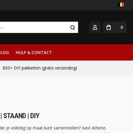
0
ACCOUNT
BLOG
HULP & CONTACT
850+ DIY pakketten (gratis verzending)
| STAAND | DIY
die je volledig op maat kunt samenstellen? Kast Athene,