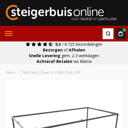
0
9,3
/ 8.725 beoordelingen
Bezorgen
of
Afhalen
Snelle Levering
gem. 2-3 werkdagen
Achteraf Betalen
via Klarna
Home
Tafel Steyr | Zwart 42.4 MM | Dop | DIY
Ga
naar
het
einde
van
de
afbeeldingen-
gallerij