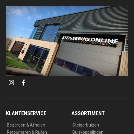
i
f
n
a
s
c
t
e
a
b
g
o
r
o
a
k
KLANTENSERVICE
ASSORTIMENT
m
Bezorgen & Afhalen
Steigerbuizen
Retourneren & Ruilen
Buiskoppelingen