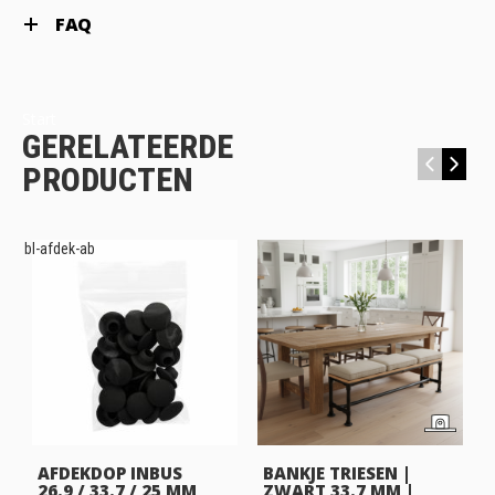
FAQ
Start
GERELATEERDE
‹
›
PRODUCTEN
bl-afdek-ab
AFDEKDOP INBUS
BANKJE TRIESEN |
26.9 / 33.7 / 25 MM
ZWART 33.7 MM |