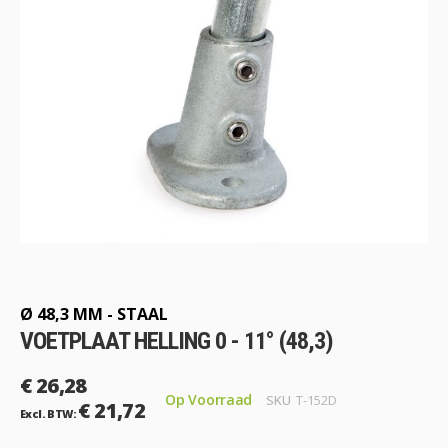
Ga
naar
het
begin
Ø 48,3 MM - STAAL
van
VOETPLAAT HELLING 0 - 11° (48,3)
de
afbeeldingen-
€ 26,28
gallerij
Op Voorraad
SKU
T-152D
€ 21,72