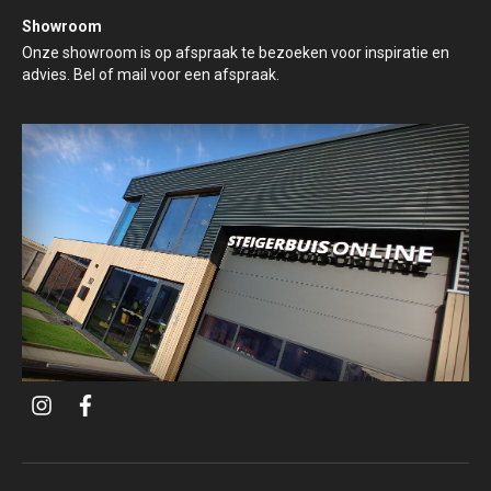
Showroom
Onze showroom is op afspraak te bezoeken voor inspiratie en
advies. Bel of mail voor een afspraak.
i
f
n
a
s
c
t
e
a
b
g
o