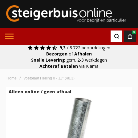
0
9,3
/ 8.722 beoordelingen
Bezorgen
of
Afhalen
Snelle Levering
gem. 2-3 werkdagen
Achteraf Betalen
via Klarna
Home
Voetplaat Helling 0 - 11° (48,3)
Ga
Alleen online / geen afhaal
naar
het
einde
van
de
afbeeldingen-
gallerij