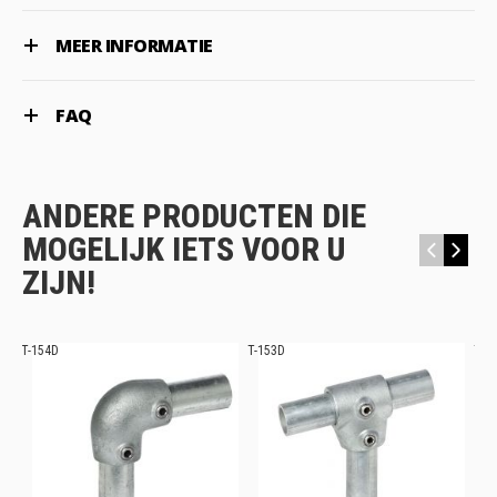
MEER INFORMATIE
FAQ
ANDERE PRODUCTEN DIE
MOGELIJK IETS VOOR U
‹
›
ZIJN!
T-154D
T-153D
T-1