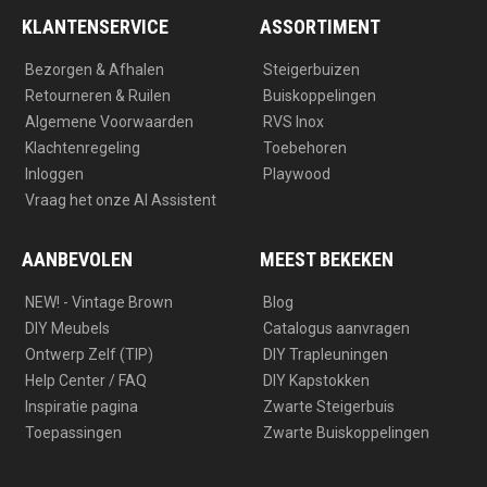
r
o
a
k
KLANTENSERVICE
ASSORTIMENT
m
Bezorgen & Afhalen
Steigerbuizen
Retourneren & Ruilen
Buiskoppelingen
Algemene Voorwaarden
RVS Inox
Klachtenregeling
Toebehoren
Inloggen
Playwood
Vraag het onze AI Assistent
AANBEVOLEN
MEEST BEKEKEN
NEW! - Vintage Brown
Blog
DIY Meubels
Catalogus aanvragen
Ontwerp Zelf (TIP)
DIY Trapleuningen
Help Center / FAQ
DIY Kapstokken
Inspiratie pagina
Zwarte Steigerbuis
Toepassingen
Zwarte Buiskoppelingen