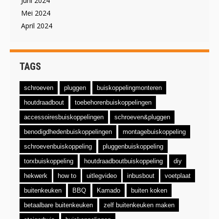
Juni 2024
Mei 2024
April 2024
TAGS
schroeven
pluggen
buiskoppelingmonteren
houtdraadbout
toebehorenbuiskoppelingen
accessoiresbuiskoppelingen
schroeven&pluggen
benodigdhedenbuiskoppelingen
montagebuiskoppeling
schroevenbuiskoppeling
pluggenbuiskoppeling
torxbuiskoppeling
houtdraadboutbuiskoppeling
diy
hekwerk
how to
uitlegvideo
inbusbout
voetplaat
buitenkeuken
BBQ
Kamado
buiten koken
betaalbare buitenkeuken
zelf buitenkeuken maken