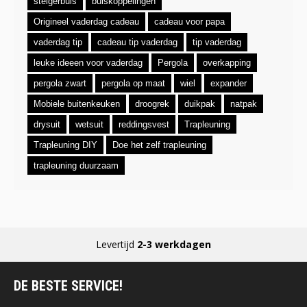
steigerbuis
buiskoppelingen
Origineel vaderdag cadeau
cadeau voor papa
vaderdag tip
cadeau tip vaderdag
tip vaderdag
leuke ideeen voor vaderdag
Pergola
overkapping
pergola zwart
pergola op maat
wiel
expander
Mobiele buitenkeuken
droogrek
duikpak
natpak
drysuit
wetsuit
reddingsvest
Trapleuning
Trapleuning DIY
Doe het zelf trapleuning
trapleuning duurzaam
Levertijd
2-3 werkdagen
DE BESTE SERVICE!