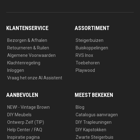
n
a
s
c
t
e
a
b
g
o
r
o
a
k
KLANTENSERVICE
ASSORTIMENT
m
Bezorgen & Afhalen
Steigerbuizen
Retourneren & Ruilen
Buiskoppelingen
Algemene Voorwaarden
RVS Inox
Klachtenregeling
Toebehoren
Inloggen
Playwood
Vraag het onze AI Assistent
AANBEVOLEN
MEEST BEKEKEN
NEW! - Vintage Brown
Blog
DIY Meubels
Catalogus aanvragen
Ontwerp Zelf (TIP)
DIY Trapleuningen
Help Center / FAQ
DIY Kapstokken
Inspiratie pagina
Zwarte Steigerbuis