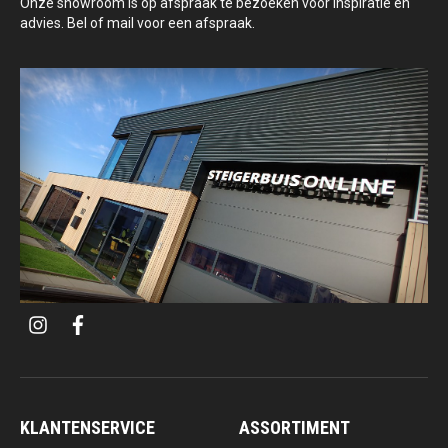
Onze showroom is op afspraak te bezoeken voor inspiratie en
advies. Bel of mail voor een afspraak.
i
f
n
a
s
c
t
e
a
b
g
o
r
o
a
k
KLANTENSERVICE
ASSORTIMENT
m